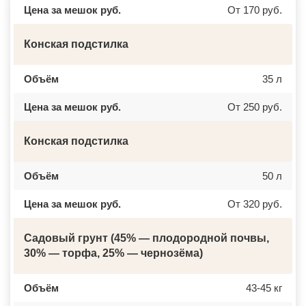
ДМИТРОВ
КАСПИЙСК
Цена за мешок руб.
От 170 руб.
ДОЛГОПРУДНЫЙ
АЧИНСК
ДОМОДЕДОВО
ЧЕРКЕССК
ДОРОХОВО
ЖЕЛЕЗНОГОРСК
Конская подстилка
ДРЕЗНА
АСБЕСТ
ДРУЖБА
БОРИСОГЛЕБСК
ДУБКИ
БУЗУЛУК
Объём
35 л
ДУБНА
ЕССЕНТУКИ
ДУБОВАЯ РОЩА
КАНСК
ЕГОРЬЕВСК
ТОСНО
Цена за мешок руб.
От 250 руб.
ЖЕЛЕЗНОДОРОЖНЫЙ
ЭЛИСТА
ЖИЛЕВО
ХАСАВЮРТ
ЖУКОВСКИЙ
УХТА
Конская подстилка
ЗАГОРЯНСКИЙ
НОРИЛЬСК
ЗАПРУДНЯ
РЕЖ
ЗАРАЙСК
НОВОАЛТАЙСК
Объём
50 л
ЗАРЕЧЬЕ
НЕВИННОМЫССК
ЗВЕНИГОРОД
ГОРНО АЛТАЙСК
ЗЕЛЕНОГРАД
КИНЕШМА
Цена за мешок руб.
От 320 руб.
ЗЕЛЕНОГРАДСКИЙ
СЕРОВ
ЗНАМЯ ОКТЯБРЯ
АЛЬМЕТЬЕВСК
ИВАНТЕЕВКА
ГРОЗНЫЙ
Садовый грунт (45% — плодородной почвы,
ИКША
ЗЛАТОУСТ
30% — торфа, 25% — чернозёма)
ИСТРА
НОВОЧЕБОКСАРСК
КАЛИНИНЕЦ
МИРНЫЙ
КАШИРА
ГЕОРГИЕВСК
КИЕВСКИЙ
Объём
НОВОКУЙБЫШЕВСК
43-45 кг
КЛИМОВСК
МИНЕРАЛЬНЫЕ ВОДЫ