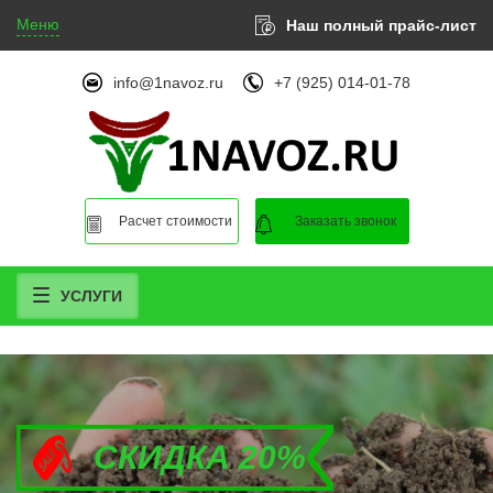
Меню
Наш полный прайс-лист
info@1navoz.ru
+7 (925) 014-01-78
Расчет стоимости
Заказать звонок
УСЛУГИ
СКИДКА 20%
СКИДКА 20%
СКИДКА 20%