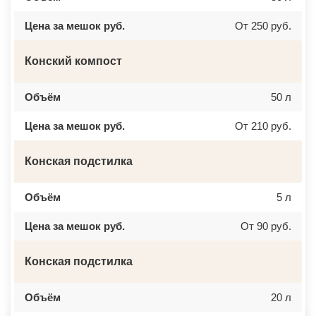
ВАТУТИНКИ
ЧАЙКОВСКИЙ
ВЕРБИЛКИ
НОВОЧЕРКАССК
Цена за мешок руб.
От 250 руб.
ВЕРЕЙКА
МИАСС
ВЕРЕЯ
НАЛЬЧИК
ВЕРХНЕЕ МЯЧКОВО
УССУРИЙСК
ВЕРХОВЬЕ
КАМЕНСК ШАХТИНСКИЙ
Конский компост
ВИДНОЕ
КРАСНОЕ СЕЛО
ВИШНЯКОВСКИЕ ДАЧИ
ОРСК
ВЛАСЬЕВО
БЕРЕЗНИКИ
Объём
50 л
ВНУКОВО
ЯКУТСК
ВОЛОКОЛАМСК
КАМЕНСК УРАЛЬСКИЙ
Цена за мешок руб.
От 210 руб.
ВОРОНОВО
БАЛАБАНОВО
ВОСКРЕСЕНСК
ВОЛОСОВО
ВОСТОЧНЫЙ
СЕРТОЛОВО
Конская подстилка
ВОСТРЯКОВО
ПЕРВОУРАЛЬСК
ВОСХОД
КИНЕЛЬ
ВЫСОКОВСК
НЕФТЕКАМСК
ГАЗОПРОВОД
БОГОРОДСК
Объём
5 л
ГЛАГОЛЕВО
АРТЕМ
ГЛЕБОВСКИЙ
ГОРЯЧИЙ КЛЮЧ
Цена за мешок руб.
От 90 руб.
ГОЛИЦИНО
БОРОВИЧИ
ГОРКИ ЛЕНИНСКИЕ
ХАНТЫ МАНСИЙСК
ГОРКИ-10
ДМИТРИЕВ
Конская подстилка
ДАВЫДОВО
ПЕТРОПАВЛОВСК КАМЧАТСКИЙ
ДЕДЕНЕВО
АПШЕРОНСК
ДЕДОВСК
ВЕЛИКИЕ ЛУКИ
ДЕМИХОВО
Объём
ЛОМОНОСОВ
20 л
ДЗЕРЖИНСКИЙ
НИЖНЕКАМСК