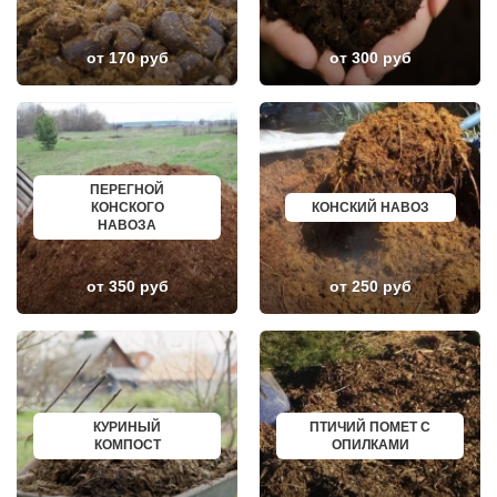
НЕКРАСОВКА
ИЗБЕРБАШ
НЕКРАСОВСКИЙ
НАЗРАНЬ
НЕМЧИНОВКА
АБИНСК
от 170 руб
от 300 руб
НИЖНЕЕ ВАЛУЕВО
ПЕРЕВОЗ
НОВИНКИ
ИСКИТИМ
НОВОБРАТЦЕВСКИЙ
СЫСЕРТЬ
НОВОИВАНОВСКОЕ
КЫЗЫЛ
НОВОПЕТРОВСКОЕ
МИХАЙЛОВКА
НОВОПОДРЕЗКОВО
АКСАЙ
НОВОСИНЬКОВО
ПЕРЕСЛАВЛЬ ЗАЛЕССКИЙ
НОГИНСК
ЖУКОВ
ПЕРЕГНОЙ
ОБОЛЕНСК
КУРЧАТОВ
КОНСКОГО
КОНСКИЙ НАВОЗ
ОБУХОВО
УГЛИЧ
НАВОЗА
ОДИНЦОВО
ШЕБЕКИНО
ОЖЕРЕЛЬЕ
БЕЛОВО
ОКТЯБРЬСКИЙ
СОКОЛ
от 350 руб
от 250 руб
ОПАЛИХА
ОЗЕРСК
ОРЕХОВО-ЗУЕВО
ОКТЯБРЬСК
ОСТРОВЦЫ
КИМРЫ
ПАВЛОВСКАЯ СЛОБОДА
КОТЛАС
ПАВЛОВСКИЙ ПОСАД
УСТЬ ИЛИМСК
ПЕНИНО
ШАДРИНСК
ПЕРВОМАЙСКОЕ
ДАНКОВ
ПЕРЕСВЕТ
МИЧУРИНСК
КУРИНЫЙ
ПТИЧИЙ ПОМЕТ С
ПЕСКИ
ВЯЗНИКИ
КОМПОСТ
ОПИЛКАМИ
ПИРОГОВСКИЙ
ГОРОДЕЦ
ПОВАРОВО
САСОВО
ПОДОЛЬСК
СУХОЙ ЛОГ