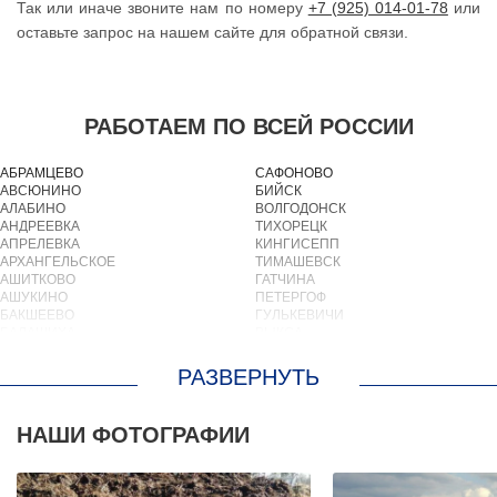
Так или иначе звоните нам по номеру
+7 (925) 014-01-78
или
оставьте запрос на нашем сайте для обратной связи.
РАБОТАЕМ ПО ВСЕЙ РОССИИ
АБРАМЦЕВО
САФОНОВО
АВСЮНИНО
БИЙСК
АЛАБИНО
ВОЛГОДОНСК
АНДРЕЕВКА
ТИХОРЕЦК
АПРЕЛЕВКА
КИНГИСЕПП
АРХАНГЕЛЬСКОЕ
ТИМАШЕВСК
АШИТКОВО
ГАТЧИНА
АШУКИНО
ПЕТЕРГОФ
БАКШЕЕВО
ГУЛЬКЕВИЧИ
БАЛАШИХА
ВЫКСА
БАРВИХА
БЕРЕЗОВСКИЙ
БАРЫБИНО
ВЫБОРГ
БЕЛООЗЕРСКИЙ
ТУАПСЕ
БЕЛООМУТ
ЗИМА
БЕЛЫЕ СТОЛБЫ
БРАТСК
НАШИ ФОТОГРАФИИ
БОГОРОДСКОЕ
СЕВЕРОДВИНСК
БОЛЬШИЕ ВЯЗЕМЫ
БАЛАКОВО
БОЛЬШИЕ ДВОРЫ
НАХОДКА
БОЛЬШОЕ БУНЬКОВО
КОЛПИНО