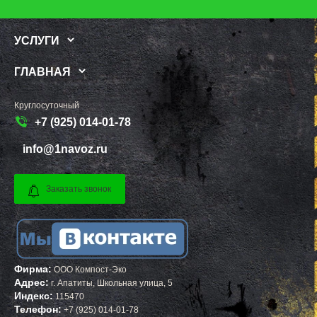
ПАВЛОВСКИЙ ПОСАД
УСТЬ ИЛИМСК
ПЕНИНО
ШАДРИНСК
ПЕРВОМАЙСКОЕ
ДАНКОВ
УСЛУГИ
ПЕРЕСВЕТ
МИЧУРИНСК
ПЕСКИ
ВЯЗНИКИ
ПИРОГОВСКИЙ
ГОРОДЕЦ
ГЛАВНАЯ
ПОВАРОВО
САСОВО
ПОДОЛЬСК
СУХОЙ ЛОГ
ПОЛУШКИНО
ГУРЬЕВСК
Круглосуточный
ПОСЕЛОК ВОСКРЕСЕНСКОЕ
МИХАЙЛОВ
+7 (925) 014-01-78
ПОСЕЛОК БИОКОМБИНАТА
НЯГАНЬ
ПОСЕЛОК БОЛЬШЕВИК
МЕЛЕУЗ
ПОСЕЛОК ВОЛОДАРСКОГО
КОЛЬЧУГИНО
info@1navoz.ru
ПОСЕЛОК ВОРОВСКОГО
КАМЫШИН
ПОСЕЛОК ИМ. ЦЮРУПЫ
ТИХВИН
ПОСЕЛОК ЛЕСНЫЕ ПОЛЯНЫ
НОВОШАХТИНСК
Заказать звонок
ПОСЕЛОК ЛМС
ВОЛЬСК
МОСРЕНТГЕН
КОНАКОВО
ПРАВДИНСКИЙ
САРАПУЛ
ПРИВОКЗАЛЬНЫЙ
КОМСОМОЛЬСК НА АМУРЕ
ПРОЛЕТАРСКИЙ
КИЗИЛЮРТ
ПРОТВИНО
МИХАЙЛОВСК
ПТИЧНОЕ
ПЕТУШКИ
Фирма:
ПУЧКОВО
ПРИМОРСКО АХТАРСК
ООО Компост-Эко
ПУШКИНО
ЛЕСОСИБИРСК
Адрес:
г.
Апатиты
,
Школьная улица, 5
ПУЩИНО
БУДЕННОВСК
Индекс:
115470
РАДОВИЦКИЙ
КАЛЯЗИН
Телефон:
+7 (925) 014-01-78
РАЗВИЛКА
ГЛАЗОВ