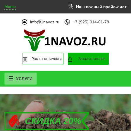
Меню
Наш полный прайс-лист
info@1navoz.ru
+7 (925) 014-01-78
Расчет стоимости
Заказать звонок
УСЛУГИ
СКИДКА 20%
СКИДКА 20%
СКИДКА 20%