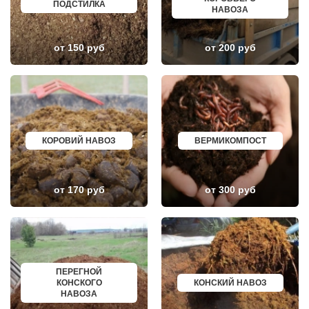
ПОДСТИЛКА
ГОЛИЦИНО
БОРОВИЧИ
НАВОЗА
ГОРКИ ЛЕНИНСКИЕ
ХАНТЫ МАНСИЙСК
ГОРКИ-10
ДМИТРИЕВ
ДАВЫДОВО
ПЕТРОПАВЛОВСК КАМЧАТСКИЙ
от 150 руб
от 200 руб
ДЕДЕНЕВО
АПШЕРОНСК
ДЕДОВСК
ВЕЛИКИЕ ЛУКИ
ДЕМИХОВО
ЛОМОНОСОВ
ДЗЕРЖИНСКИЙ
НИЖНЕКАМСК
ДМИТРОВ
КАСПИЙСК
ДОЛГОПРУДНЫЙ
АЧИНСК
ДОМОДЕДОВО
ЧЕРКЕССК
ДОРОХОВО
ЖЕЛЕЗНОГОРСК
ДРЕЗНА
АСБЕСТ
КОРОВИЙ НАВОЗ
ВЕРМИКОМПОСТ
ДРУЖБА
БОРИСОГЛЕБСК
ДУБКИ
БУЗУЛУК
ДУБНА
ЕССЕНТУКИ
ДУБОВАЯ РОЩА
КАНСК
от 170 руб
от 300 руб
ЕГОРЬЕВСК
ТОСНО
ЖЕЛЕЗНОДОРОЖНЫЙ
ЭЛИСТА
ЖИЛЕВО
ХАСАВЮРТ
ЖУКОВСКИЙ
УХТА
ЗАГОРЯНСКИЙ
НОРИЛЬСК
ЗАПРУДНЯ
РЕЖ
ЗАРАЙСК
НОВОАЛТАЙСК
ПЕРЕГНОЙ
ЗАРЕЧЬЕ
НЕВИННОМЫССК
КОНСКОГО
КОНСКИЙ НАВОЗ
ЗВЕНИГОРОД
ГОРНО АЛТАЙСК
НАВОЗА
ЗЕЛЕНОГРАД
КИНЕШМА
ЗЕЛЕНОГРАДСКИЙ
СЕРОВ