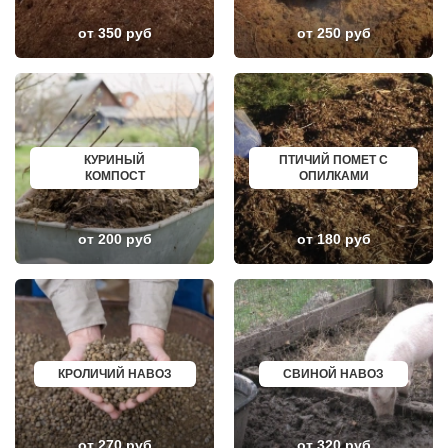
ЗНАМЯ ОКТЯБРЯ
АЛЬМЕТЬЕВСК
ИВАНТЕЕВКА
ГРОЗНЫЙ
от 350 руб
от 250 руб
ИКША
ЗЛАТОУСТ
ИСТРА
НОВОЧЕБОКСАРСК
КАЛИНИНЕЦ
МИРНЫЙ
КАШИРА
ГЕОРГИЕВСК
КИЕВСКИЙ
НОВОКУЙБЫШЕВСК
КЛИМОВСК
МИНЕРАЛЬНЫЕ ВОДЫ
КЛИН
ЕЛАБУГА
КЛЯЗЬМА
ЕЛЕЦ
КУРИНЫЙ
ПТИЧИЙ ПОМЕТ С
КНУТОВО
ПАВЛОВО
КОМПОСТ
ОПИЛКАМИ
КОЖИНО
КИСЛОВОДСК
КОКОШКИНО
КРОПОТКИН
КОЛЮБАКИНО
УСОЛЬЕ
КОММУНАРКА
НИЖНЕВАРТОВСК
от 200 руб
от 180 руб
КОНСТАНТИНОВО
КОРЕНОВСК
КОРЕНЕВО
ПИОНЕРСКИЙ
КОРОЛЕВ
КИРИШИ
КОСИНО
САРОВ
КОТЕЛЬНИКИ
ЧАПАЕВСК
КРАСКОВО
АЛЕКСИН
КРАСНАЯ ПАХРА
БЕЛОРЕЧЕНСК
КРАСНОАРМЕЙСК
БОЛЬШОЙ КАМЕНЬ
КРОЛИЧИЙ НАВОЗ
СВИНОЙ НАВОЗ
КРАСНОГОРСК
КИРЖАЧ
КРАСНОЗАВОДСК
ПРИОЗЕРСК
КРАСНОЗНАМЕНСК
САЛЬСК
КРАТОВО
ТОБОЛЬСК
от 270 руб
от 320 руб
КРЮКОВО
ВОТКИНСК