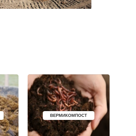
ЗЕЛЕНОГОРСК
ДМИТРОВСК
СКОПИН
МАРКС
ПЕТРОВСК
ЗЕЛЕНОКУМСК
НУРЛАТ
ЗУБЦОВ
САЯНОГОРСК
АША
ОНЕГА
БЕЛОРЕЦК
И
СИБАЙ
СОВЕТСК
КОНДРОВО
ТАШТАГОЛ
УСИНСК
НОВОТРОИЦК
ЗАРЕЧНЫЙ
НЫТВА
АРАМИЛЬ
КОТОВО
ФРОЛОВО
СЕМИЛУКИ
ВЕРМИКОМПОСТ
УСТЬ-КУТ
СЛОБОДСКОЙ
ПИКАЛЕВО
К
КОВЫЛКИНО