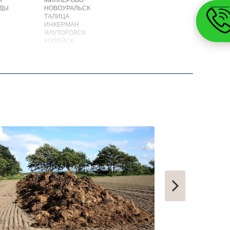
К
МИЛЛЕРОВО
ОДЫ
НОВОУРАЛЬСК
ТАЛИЦА
ИНКЕРМАН
ЯЛУТОРОВСК
КОПЕЙСК
САТКА
АХТУБИНСК
ИШИМБАЙ
БИРОБИДЖАН
ШАРЫПОВО
ВАЛДАЙ
КУЙБЫШЕВ
СОЛИКАМСК
РОСЛАВЛЬ
ЗАВОДОУКОВСК
ЮЖНОУРАЛЬСК
ДЮРТЮЛИ
УЧАЛЫ
ВАЛУЙКИ
УРЮПИНСК
ЧАПЛЫГИН
МОНЧЕГОРСК
БЕЛИНСКИЙ
ПОХВИСТНЕВО
РАССКАЗОВО
МЕГИОН
ТОПКИ