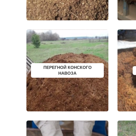
ДРЕЗНА
СОФРИНО
ДРУЖБА
СОФЬИНО
ДУБКИ
СТАРАЯ КУ
ДУБНА
СТАРБЕЕВО
ДУБОВАЯ РОЩА
СТАРЫЙ ГО
ЕГОРЬЕВСК
СТОЛБОВА
ЖЕЛЕЗНОДОРОЖНЫЙ
СТУПИНО
ЖИЛЕВО
СХОДНЯ
ЖУКОВСКИЙ
СЫЧЕВО
ЗАГОРЯНСКИЙ
ТАЛДОМ
ЗАПРУДНЯ
ТЕКСТИЛЬ
ЗАРАЙСК
ТЕМПЫ
ЗАРЕЧЬЕ
ТИШКОВО
ЗВЕНИГОРОД
ТОМИЛИНО
ПЕРЕГНОЙ КОНСКОГО
ЗЕЛЕНОГРАД
ТРОИЦК
ЗЕЛЕНОГРАДСКИЙ
НАВОЗА
ТРОИЦКОЕ
ЗНАМЯ ОКТЯБРЯ
ТУГОЛЕССК
ИВАНТЕЕВКА
ТУПИКОВО
ИКША
ТУЧКОВО
ИСТРА
УВАРОВКА
КАЛИНИНЕЦ
УДЕЛЬНАЯ
КАШИРА
УЗУНОВО
КИЕВСКИЙ
УСПЕНСКО
КЛИМОВСК
ФИРСАНОВ
КЛИН
ФОМИНСКО
КЛЯЗЬМА
ФОСФОРИТ
КНУТОВО
ФРЯЗИНО
КОЖИНО
ФРЯНОВО