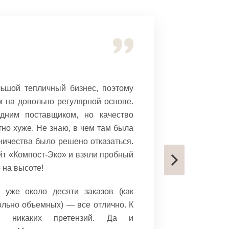
Михаил Му
ьшой тепличный бизнес, поэтому
Регуляр
 на довольно регулярной основе.
«Компост-
дним поставщиком, но качество
удобрен
тно хуже. Не знаю, в чем там была
заказыв
дничества было решено отказаться.
конкурент
йт «Компост-Эко» и взяли пробный
все же вп
о на высоте!
Очень рад
 уже около десяти заказов (как
этот сче
ольно объемных) — все отлично. К
можно зак
но никаких претензий. Да и
а не подс