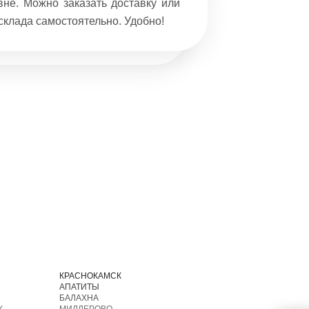
не. Можно заказать доставку или
бывает. 
склада самостоятельно. Удобно!
целом от
приятные 
И
КРАСНОКАМСК
АПАТИТЫ
БАЛАХНА