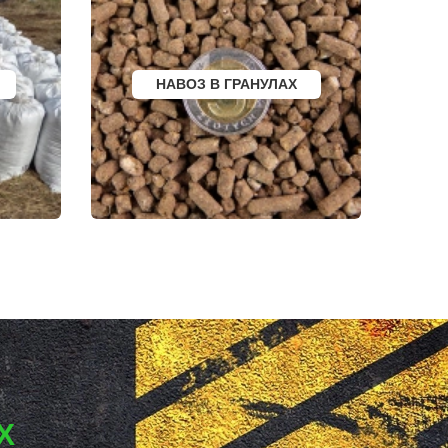
БАЛТИЙСК
ЛЮДИНОВО
МЕЩОВСК
ЕЛИЗОВО
КИСЕЛЕВСК
БОГОТОЛ
НАВОЗ В ГРАНУЛАХ
РУЗАЕВКА
БУГУРУСЛАН
АРТЕМОВСКИЙ
КРАСНОТУРЬИНСК
СЕВЕРСК
ВЕНЕВ
БЕЛОКУРИХА
 АМУРЕ
КОРЯЖМА
ЮРЬЕВ-ПОЛЬСКИЙ
ФУРМАНОВ
НИЖНЕУДИНСК
РСК
ШЕЛЕХОВ
УРЖУМ
ЛЕБЕДЯНЬ
ЛЫСКОВО
КАЛАЧИНСК
СОРОЧИНСК
ГОРНОЗАВОДСК
ВЕРХНИЙ ТАГИЛ
КАРПИНСК
БЕЛЕВ
Х
ДОНСКОЙ