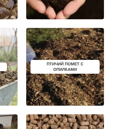
ПОЛЯРНЫЙ
ЫЙ
КУЛЕБАКИ
СЕРГАЧ
ПОРХОВ
РЫБНОЕ
АТКАРСК
ЕРШОВ
ГУБКИНСКИЙ
ЗАРИНСК
НОВОЗЫБКОВ
КИРИЛЛОВ
ЕССКИЙ
БОГУЧАР
БОРОВСК
МЕДЫНЬ
ПТИЧИЙ ПОМЕТ С
СОРТАВАЛА
КАЛТАН
ОПИЛКАМИ
ЮРГА
ВЯТСКИЕ ПОЛЯНЫ
ОЛЕНЕГОРСК
ЛЫСЬВА
НЕРЮНГРИ
АРСК
УДОМЛЯ
АМУРСК
ЧЕБАРКУЛЬ
НОЯБРЬСК
ГОРОХОВЕЦ
КАЛАЧ