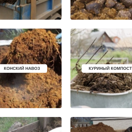
ГРЯЗИ
БЕЛОЯРСКИЙ
ДНО
ГУСЬ ХРУСТАЛЬН
ПАВНА
ТЕМРЮК
ИЗБЕРБАШ
ЛУГА
НАЗРАНЬ
РОДОК
БАТАЙСК
АБИНСК
Я
МАЙКОП
ПЕРЕВОЗ
РЫБИНСК
ИСКИТИМ
СЛАВЯНСК НА КУБАНИ
СЫСЕРТЬ
ТУЙМАЗЫ
КЫЗЫЛ
МУРОМ
МИХАЙЛОВКА
ЩИК
СЫЗРАНЬ
АКСАЙ
ПУШКИН
ПЕРЕСЛАВЛЬ ЗАЛ
ВСЕВОЛОЖСК
ЖУКОВ
АРЗАМАС
КУРЧАТОВ
АРМАВИР
УГЛИЧ
КОНСКИЙ НАВОЗ
КУРИНЫЙ КОМПОСТ
СЛАНЦЫ
ШЕБЕКИНО
ИЙ БОР
ПЛАСТ
БЕЛОВО
САФОНОВО
СОКОЛ
БИЙСК
ОЗЕРСК
ВОЛГОДОНСК
ОКТЯБРЬСК
ТИХОРЕЦК
КИМРЫ
КИНГИСЕПП
КОТЛАС
Е
ТИМАШЕВСК
УСТЬ ИЛИМСК
КА
ГАТЧИНА
ШАДРИНСК
Е
ПЕТЕРГОФ
ДАНКОВ
НЫЙ
ГУЛЬКЕВИЧИ
МИЧУРИНСК
ВЫКСА
ВЯЗНИКИ
БЕРЕЗОВСКИЙ
ГОРОДЕЦ