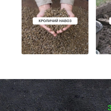
КОКОШКИНО
ХИМКИ
КОЛЮБАКИНО
ХОРЛОВО
КОММУНАРКА
ХОТЬКОВО
КОНСТАНТИНОВО
ЧЕРЕПОВО
КОРЕНЕВО
ЧЕРКИЗОВО
КОРОЛЕВ
ЧЕРНОГОЛО
КРОЛИЧИЙ НАВОЗ
КОСИНО
ЧЕРНОЕ
КОТЕЛЬНИКИ
ЧЕРУСТИ
КРАСКОВО
ЧЕХОВ
КРАСНАЯ ПАХРА
ШАРАПОВО
КРАСНОАРМЕЙСК
ШАТУРА
КРАСНОГОРСК
ШАТУРТОРФ
КРАСНОЗАВОДСК
ШАХОВСКА
КРАСНОЗНАМЕНСК
ШЕРЕМЕТЬ
КРАТОВО
ШИШКИН Л
КРЮКОВО
ЩЕЛКОВО
КУБИНКА
ЩЕРБИНКА
КУПАВНА
ЭЛЕКТРОГО
КУРОВСКОЕ
ЭЛЕКТРОИЗ
ЛЕСНОЙ
ЭЛЕКТРОСТ
ЛЕТОВО
ЭЛЕКТРОУГ
ЛИКИНО-ДУЛЕВО
ЮБИЛЕЙН
ЛОБАНОВО
ЮПИТЕР
ЛОБНЯ
ЯКОВЛЕВС
ЛОПАТИНСКИЙ
ЯХРОМА
ЛОСИНО-ПЕТРОВСКИЙ
АНАПА
ЛОТОШИНО
ЕКАТЕРИНБ
ЛУКИНО
КРАСНОДАР