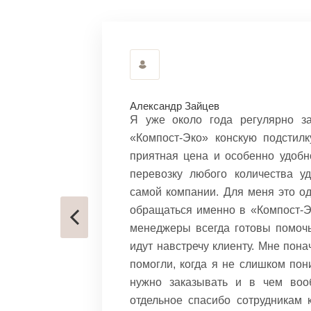
Александр Зайцев
» и очень
Я уже около года регулярно з
компост в
«Компост-Эко» конскую подстилк
ло очень
приятная цена и особенно удобн
 заказа в
перевозку любого количества у
серьезных
самой компании. Для меня это о
. Компост
обращаться именно в «Компост-Эк
указанном
менеджеры всегда готовы помоч
идут навстречу клиенту. Мне пона
помогли, когда я не слишком пон
но здесь.
нужно заказывать и в чем воо
льность
отдельное спасибо сотрудникам 