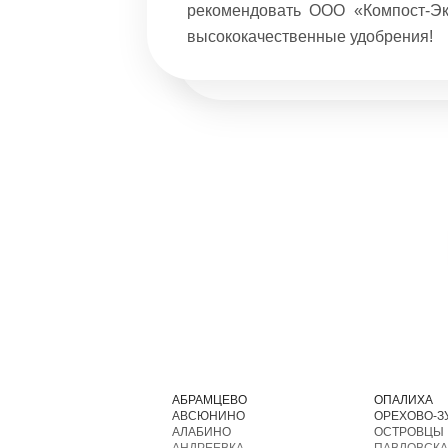
елю. Можно
рекомендовать ООО «Компост-Эк
али и так
высококачественные удобрения!
рая ценит
АБРАМЦЕВО
ОПАЛИХА
АВСЮНИНО
ОРЕХОВО-З
АЛАБИНО
ОСТРОВЦЫ