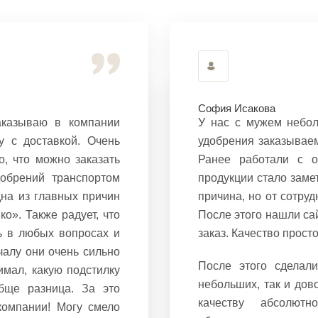
София Исакова
аказываю в компании
У нас с мужем небол
у с доставкой. Очень
удобрения заказываем
о, что можно заказать
Ранее работали с о
добрений транспортом
продукции стало заме
дна из главных причин
причина, но от сотру
о». Также радует, что
После этого нашли са
ь в любых вопросах и
заказ. Качество прост
чалу они очень сильно
После этого сделали
имал, какую подстилку
небольших, так и дов
бще разница. За это
качеству абсолют
компании! Могу смело