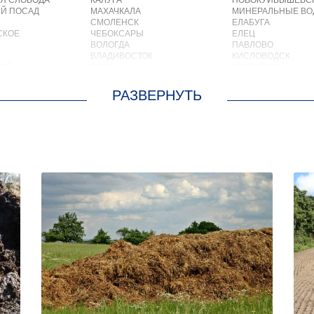
Я СЛОБОДА
КАЛУГА
НОВОКУЙБЫШЕВС
Й ПОСАД
МАХАЧКАЛА
МИНЕРАЛЬНЫЕ В
СМОЛЕНСК
ЕЛАБУГА
СКОЕ
ЧЕБОКСАРЫ
ЕЛЕЦ
ВОЛОГДА
ПАВЛОВО
ВЛАДИВОСТОК
КИСЛОВОДСК
КИЙ
ОРЁЛ
КРОПОТКИН
АСТРАХАНЬ
УСОЛЬЕ
ОРЛОВ
НИЖНЕВАРТОВСК
О
КОСТРОМА
КОРЕНОВСК
ОСКРЕСЕНСКОЕ
ПСКОВ
ПИОНЕРСКИЙ
ИОКОМБИНАТА
ВЕЛИКИЙ НОВГОРОД
КИРИШИ
ОЛЬШЕВИК
НАБЕРЕЖНЫЕ ЧЕЛНЫ
САРОВ
ОЛОДАРСКОГО
МУРМАНСК
ЧАПАЕВСК
ОРОВСКОГО
АРХАНГЕЛЬСК
АЛЕКСИН
М. ЦЮРУПЫ
САРАНСК
БЕЛОРЕЧЕНСК
ЛЕСНЫЕ ПОЛЯНЫ
ПЕТРОЗАВОДСК
БОЛЬШОЙ КАМЕНЬ
МС
ОТРАДНЫЙ
КИРЖАЧ
ЕН
ЧЕРЕПОВЕЦ
ПРИОЗЕРСК
КИЙ
ОБЬ
САЛЬСК
ЛЬНЫЙ
НОВОКУЗНЕЦК
ТОБОЛЬСК
СКИЙ
ПЯТИГОРСК
ВОТКИНСК
ОТРАДНОЕ
КИЗЛЯР
УЛАН УДЭ
БЕРДСК
СОВЕТСКИЙ
НЕФТЕЮГАНСК
СТАРЫЙ ОСКОЛ
ВОЛХОВ
ЧИТА
САЛАВАТ
ИЙ
КОВРОВ
СОСНОВЫЙ БОР