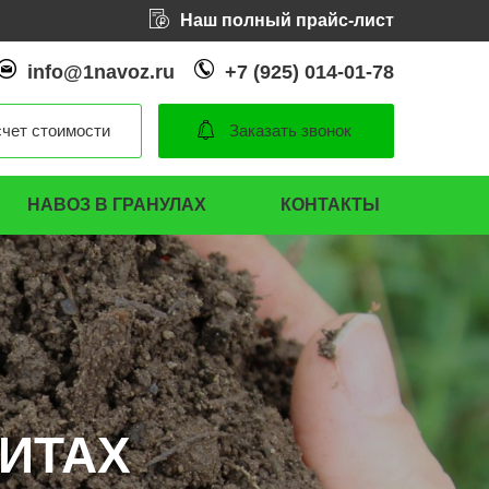
Наш полный прайс-лист
info@1navoz.ru
+7 (925) 014-01-78
чет стоимости
Заказать звонок
НАВОЗ В ГРАНУЛАХ
КОНТАКТЫ
ТИТАХ
ТИТАХ
ТИТАХ