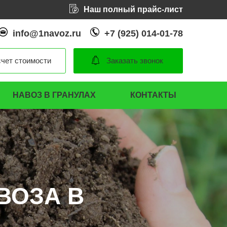
Наш полный прайс-лист
info@1navoz.ru
+7 (925) 014-01-78
чет стоимости
Заказать звонок
НАВОЗ В ГРАНУЛАХ
КОНТАКТЫ
ВОЗА В
ВОЗА В
ВОЗА В