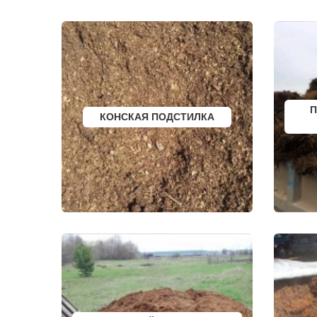
ИВАНТЕЕВКА
ТУПИКОВО
ИКША
ТУЧКОВО
ИСТРА
УВАРОВКА
КАЛИНИНЕЦ
УДЕЛЬНАЯ
КАШИРА
УЗУНОВО
КИЕВСКИЙ
УСПЕНСКО
КЛИМОВСК
ФИРСАНОВ
КЛИН
ФОМИНСКО
КЛЯЗЬМА
ФОСФОРИТ
П
КНУТОВО
ФРЯЗИНО
КОНСКАЯ ПОДСТИЛКА
КОЖИНО
ФРЯНОВО
КОКОШКИНО
ХИМКИ
КОЛЮБАКИНО
ХОРЛОВО
КОММУНАРКА
ХОТЬКОВО
КОНСТАНТИНОВО
ЧЕРЕПОВО
КОРЕНЕВО
ЧЕРКИЗОВО
КОРОЛЕВ
ЧЕРНОГОЛО
КОСИНО
ЧЕРНОЕ
КОТЕЛЬНИКИ
ЧЕРУСТИ
КРАСКОВО
ЧЕХОВ
КРАСНАЯ ПАХРА
ШАРАПОВО
КРАСНОАРМЕЙСК
ШАТУРА
КРАСНОГОРСК
ШАТУРТОРФ
КРАСНОЗАВОДСК
ШАХОВСКА
КРАСНОЗНАМЕНСК
ШЕРЕМЕТЬ
КРАТОВО
ШИШКИН Л
КРЮКОВО
ЩЕЛКОВО
КУБИНКА
ЩЕРБИНКА