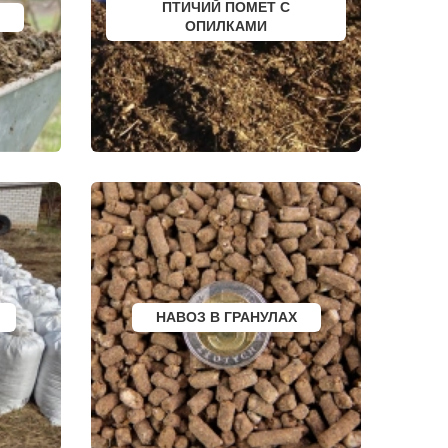
ПТИЧИЙ ПОМЕТ С
РСК
ШЕЛЕХОВ
ОПИЛКАМИ
УРЖУМ
ЛЕБЕДЯНЬ
ЛЫСКОВО
КАЛАЧИНСК
СОРОЧИНСК
ГОРНОЗАВОДСК
ВЕРХНИЙ ТАГИЛ
КАРПИНСК
БЕЛЕВ
ДОНСКОЙ
СТАРОДУБ
БУТУРЛИНОВКА
ТАЙШЕТ
ГВАРДЕЙСК
СУХИНИЧИ
ОСИННИКИ
МОРОЗОВСК
АЛАПАЕВСК
НАВОЗ В ГРАНУЛАХ
ИЗОБИЛЬНЫЙ
МОРШАНСК
БУГУЛЬМА
БУИНСК
ЛИХОСЛАВЛЬ
СУВОРОВ
СНЕЖИНСК
ТЫНДА
БИРЮЧ