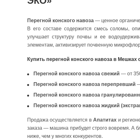
ЭКО»
Перегной конского навоза
— ценное органиче
В его составе содержится смесь соломы, оп
улучшает структуру почвы и ее водоудержи
элементам, активизирует почвенную микрофлор
Купить перегной конского навоза в Мешках 
Перегной конского навоза свежий
— от 350
Перегной конского навоза перепревший
—
Перегной конского навоза гранулирован
Перегной конского навоза жидкий (экстра
Продажа осуществляется в
Апатитах
и регионе
заказа — машина прибудет строго вовремя. А б
ниже, чем у многих конкурентов.