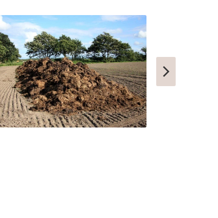
НОВОТРОИЦК
ЗАРЕЧНЫЙ
НЫТВА
АРАМИЛЬ
КОТОВО
ФРОЛОВО
СЕМИЛУКИ
УСТЬ-КУТ
СЛОБОДСКОЙ
ПИКАЛЕВО
К
КОВЫЛКИНО
ПОЛЯРНЫЙ
ЫЙ
КУЛЕБАКИ
СЕРГАЧ
ПОРХОВ
РЫБНОЕ
АТКАРСК
ЕРШОВ
ГУБКИНСКИЙ
ЗАРИНСК
НОВОЗЫБКОВ
КИРИЛЛОВ
ЕССКИЙ
БОГУЧАР
БОРОВСК
МЕДЫНЬ
СОРТАВАЛА
И
КАЛТАН
ЮРГА