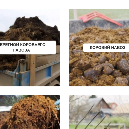
САФОНОВО
СОКОЛ
БИЙСК
ОЗЕРСК
ВОЛГОДОНСК
ОКТЯБРЬСК
ТИХОРЕЦК
КИМРЫ
КИНГИСЕПП
КОТЛАС
Е
ТИМАШЕВСК
УСТЬ ИЛИМСК
КА
ГАТЧИНА
ШАДРИНСК
Е
ПЕТЕРГОФ
ДАНКОВ
НЫЙ
ГУЛЬКЕВИЧИ
МИЧУРИНСК
ЕРЕГНОЙ КОРОВЬЕГО
ВЫКСА
ВЯЗНИКИ
КОРОВИЙ НАВОЗ
НАВОЗА
БЕРЕЗОВСКИЙ
ГОРОДЕЦ
ВЫБОРГ
САСОВО
ТУАПСЕ
СУХОЙ ЛОГ
ЗИМА
ГУРЬЕВСК
БРАТСК
МИХАЙЛОВ
СЕВЕРОДВИНСК
НЯГАНЬ
ВКА
БАЛАКОВО
МЕЛЕУЗ
НАХОДКА
КОЛЬЧУГИНО
КОЛПИНО
КАМЫШИН
ЕЙСК
ТИХВИН
ВОЛЖСК
НОВОШАХТИНСК
НОВЫЙ УРЕНГОЙ
ВОЛЬСК
ЛЮБИМ
КОНАКОВО
Я
ОСТРОВ
САРАПУЛ
ЕВСКИЙ
АЗОВ
КОМСОМОЛЬСК НА
ЕС
ЛАБИНСК
КИЗИЛЮРТ
КСТОВО
МИХАЙЛОВСК
ЧАЙКОВСКИЙ
ПЕТУШКИ