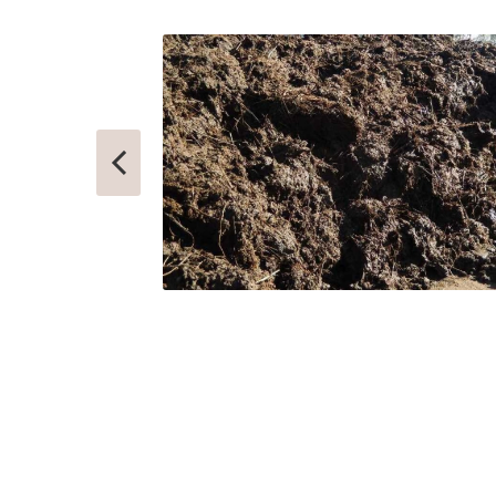
ГОРКИ ЛЕНИНСКИЕ
СВЕРДЛОВ
ГОРКИ-10
СЕВЕРНЫЙ
ДАВЫДОВО
СЕЛО ЯМ
ДЕДЕНЕВО
СЕЛЯТИНО
ДЕДОВСК
СЕРГИЕВ П
ДЕМИХОВО
СЕРЕБРЯН
ДЗЕРЖИНСКИЙ
СЕРПУХОВ
ДМИТРОВ
СКОРОПУС
ДОЛГОПРУДНЫЙ
СНЕГИРИ
ДОМОДЕДОВО
СОЛНЕЧНО
ДОРОХОВО
СОЛНЦЕВО
ДРЕЗНА
СОФРИНО
ДРУЖБА
СОФЬИНО
ДУБКИ
СТАРАЯ КУ
ДУБНА
СТАРБЕЕВО
ДУБОВАЯ РОЩА
СТАРЫЙ ГО
ЕГОРЬЕВСК
СТОЛБОВА
ЖЕЛЕЗНОДОРОЖНЫЙ
СТУПИНО
ЖИЛЕВО
СХОДНЯ
ЖУКОВСКИЙ
СЫЧЕВО
ЗАГОРЯНСКИЙ
ТАЛДОМ
ЗАПРУДНЯ
ТЕКСТИЛЬ
ЗАРАЙСК
ТЕМПЫ
ЗАРЕЧЬЕ
ТИШКОВО
ЗВЕНИГОРОД
ТОМИЛИНО
ЗЕЛЕНОГРАД
ТРОИЦК
ЗЕЛЕНОГРАДСКИЙ
ТРОИЦКОЕ
ЗНАМЯ ОКТЯБРЯ
ТУГОЛЕССК