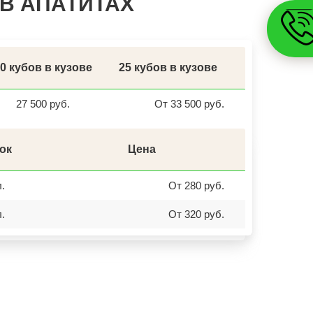
В АПАТИТАХ
ДЮРТЮЛИ
УЧАЛЫ
ВАЛУЙКИ
УРЮПИНСК
ЧАПЛЫГИН
МОНЧЕГОРСК
0 кубов в кузове
25 кубов в кузове
БЕЛИНСКИЙ
ПОХВИСТНЕВО
РАССКАЗОВО
27 500 руб.
От 33 500 руб.
МЕГИОН
ТОПКИ
ЗЕЛЕНОГОРСК
ДМИТРОВСК
ок
Цена
СКОПИН
МАРКС
ПЕТРОВСК
л.
От 280 руб.
ЗЕЛЕНОКУМСК
НУРЛАТ
ЗУБЦОВ
л.
От 320 руб.
САЯНОГОРСК
АША
ОНЕГА
БЕЛОРЕЦК
СИБАЙ
СОВЕТСК
КОНДРОВО
ТАШТАГОЛ
УСИНСК