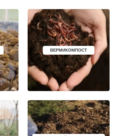
ВЯТСКИЕ ПОЛЯНЫ
ОЛЕНЕГОРСК
ЛЫСЬВА
НЕРЮНГРИ
АРСК
УДОМЛЯ
АМУРСК
ЧЕБАРКУЛЬ
НОЯБРЬСК
ГОРОХОВЕЦ
ВЕРМИКОМПОСТ
КАЛАЧ
БАЛТИЙСК
ЛЮДИНОВО
МЕЩОВСК
ЕЛИЗОВО
КИСЕЛЕВСК
БОГОТОЛ
РУЗАЕВКА
БУГУРУСЛАН
АРТЕМОВСКИЙ
КРАСНОТУРЬИНСК
СЕВЕРСК
ВЕНЕВ
БЕЛОКУРИХА
 АМУРЕ
КОРЯЖМА
ЮРЬЕВ-ПОЛЬСКИЙ
ФУРМАНОВ
НИЖНЕУДИНСК