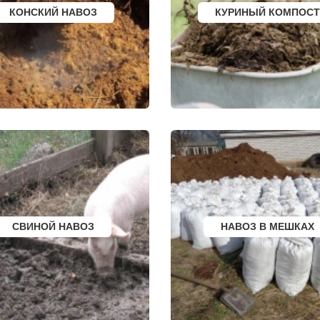
РСК
НОВОЧЕРКАССК
ПРИМОРСКО АХТА
КОНСКИЙ НАВОЗ
КУРИНЫЙ КОМПОСТ
ОЛЯТОР
МИАСС
ЛЕСОСИБИРСК
АЛЬ
НАЛЬЧИК
БУДЕННОВСК
ЛИ
УССУРИЙСК
КАЛЯЗИН
ЫЙ
КАМЕНСК ШАХТИНСКИЙ
ГЛАЗОВ
КРАСНОЕ СЕЛО
РУБЦОВСК
КОЕ
ОРСК
ГУБКИН
БЕРЕЗНИКИ
КЛИНЦЫ
ЯКУТСК
УСМАНЬ
УРГ
КАМЕНСК УРАЛЬСКИЙ
КУНГУР
БАЛАБАНОВО
КАЧКАНАР
РСК
ВОЛОСОВО
КОЗЕЛЬСК
СЕРТОЛОВО
ШАРЬЯ
ПЕРВОУРАЛЬСК
ЧИСТОПОЛЬ
КИНЕЛЬ
ЕФРЕМОВ
НЕФТЕКАМСК
ЧЕРНЯХОВСК
БОГОРОДСК
ЛЕРМОНТОВ
АРТЕМ
ТОРЖОК
ОВГОРОД
ГОРЯЧИЙ КЛЮЧ
ШУМЕРЛЯ
СВИНОЙ НАВОЗ
НАВОЗ В МЕШКАХ
СК
БОРОВИЧИ
ЛЕНИНСК
К
ХАНТЫ МАНСИЙСК
ШУЯ
ДМИТРИЕВ
ТУЛУН
ЕРБУРГ
ПЕТРОПАВЛОВСК
ЧЕРЕМХОВО
КАМЧАТСКИЙ
ПРОХЛАДНЫЙ
АПШЕРОНСК
МЕЖДУРЕЧЕНСК
 ДОНУ
ВЕЛИКИЕ ЛУКИ
КИРОВО ЧЕПЕЦК
ЛОМОНОСОВ
БЕЛАЯ КАЛИТВА
НИЖНЕКАМСК
КАСИМОВ