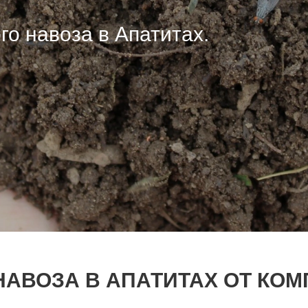
го навоза в Апатитах.
го навоза в Апатитах.
го навоза в Апатитах.
НАВОЗА В АПАТИТАХ ОТ КОМ