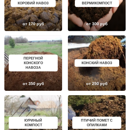
КОРОВИЙ НАВОЗ
ВЕРМИКОМПОСТ
КЛИН
ЕЛАБУГА
КЛЯЗЬМА
ЕЛЕЦ
КНУТОВО
ПАВЛОВО
КОЖИНО
КИСЛОВОДСК
КОКОШКИНО
КРОПОТКИН
от 170 руб
от 300 руб
КОЛЮБАКИНО
УСОЛЬЕ
КОММУНАРКА
НИЖНЕВАРТОВСК
КОНСТАНТИНОВО
КОРЕНОВСК
КОРЕНЕВО
ПИОНЕРСКИЙ
КОРОЛЕВ
КИРИШИ
КОСИНО
САРОВ
КОТЕЛЬНИКИ
ЧАПАЕВСК
ПЕРЕГНОЙ
КРАСКОВО
АЛЕКСИН
КОНСКОГО
КОНСКИЙ НАВОЗ
КРАСНАЯ ПАХРА
БЕЛОРЕЧЕНСК
НАВОЗА
КРАСНОАРМЕЙСК
БОЛЬШОЙ КАМЕНЬ
КРАСНОГОРСК
КИРЖАЧ
КРАСНОЗАВОДСК
ПРИОЗЕРСК
КРАСНОЗНАМЕНСК
САЛЬСК
от 350 руб
от 250 руб
КРАТОВО
ТОБОЛЬСК
КРЮКОВО
ВОТКИНСК
КУБИНКА
КИЗЛЯР
КУПАВНА
БЕРДСК
КУРОВСКОЕ
НЕФТЕЮГАНСК
ЛЕСНОЙ
ВОЛХОВ
ЛЕТОВО
САЛАВАТ
ЛИКИНО-ДУЛЕВО
СОСНОВЫЙ БОР
КУРИНЫЙ
ПТИЧИЙ ПОМЕТ С
ЛОБАНОВО
РЕВДА
КОМПОСТ
ОПИЛКАМИ
ЛОБНЯ
ГАГАРИН