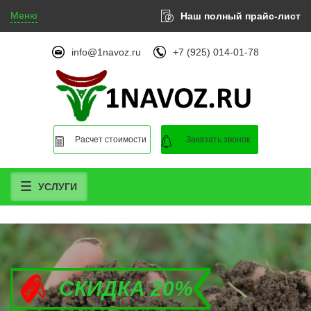
Меню
Наш полный прайс-лист
info@1navoz.ru
+7 (925) 014-01-78
Расчет стоимости
Заказать звонок
УСЛУГИ
СКИДКА 20%
СКИДКА 20%
СКИДКА 20%