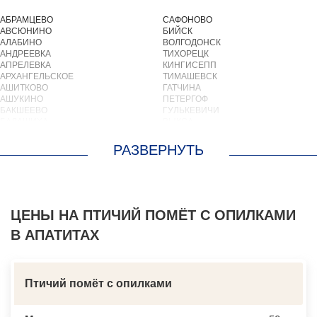
АБРАМЦЕВО
САФОНОВО
АВСЮНИНО
БИЙСК
АЛАБИНО
ВОЛГОДОНСК
АНДРЕЕВКА
ТИХОРЕЦК
АПРЕЛЕВКА
КИНГИСЕПП
АРХАНГЕЛЬСКОЕ
ТИМАШЕВСК
АШИТКОВО
ГАТЧИНА
АШУКИНО
ПЕТЕРГОФ
БАКШЕЕВО
ГУЛЬКЕВИЧИ
БАЛАШИХА
ВЫКСА
БАРВИХА
БЕРЕЗОВСКИЙ
БАРЫБИНО
ВЫБОРГ
БЕЛООЗЕРСКИЙ
ТУАПСЕ
БЕЛООМУТ
ЗИМА
БЕЛЫЕ СТОЛБЫ
БРАТСК
БОГОРОДСКОЕ
СЕВЕРОДВИНСК
БОЛЬШИЕ ВЯЗЕМЫ
БАЛАКОВО
БОЛЬШИЕ ДВОРЫ
ЦЕНЫ НА ПТИЧИЙ ПОМЁТ С ОПИЛКАМИ
НАХОДКА
БОЛЬШОЕ БУНЬКОВО
КОЛПИНО
В АПАТИТАХ
БОРОДИНО
ЕЙСК
БОТАКОВО
ВОЛЖСК
БРОННИЦЫ
НОВЫЙ УРЕНГОЙ
БУРЦЕВО
ЛЮБИМ
БУТОВО
ОСТРОВ
Птичий помёт с опилками
БЫКОВО
АЗОВ
БЫЛОВО
ЛАБИНСК
ВАЛУЕВО
КСТОВО