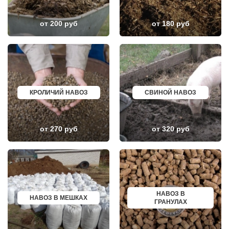
ЛОПАТИНСКИЙ
ПОЧИНОК
ЛОСИНО-ПЕТРОВСКИЙ
ГУСЕВ
ЛОТОШИНО
КАНАШ
от 200 руб
от 180 руб
ЛУКИНО
КУРГАНИНСК
ЛУНЕВО
ЩЕКИНО
ЛУХОВИЦЫ
ДИМИТРОВГРАД
ЛЫТКАРИНО
СИМ
ЛЬВОВСКИЙ
МАЛОЯРОСЛАВЕЦ
ЛЮБЕРЦЫ
МАРИИНСК
ЛЮБУЧАНЫ
МИНУСИНСК
МАЛАХОВКА
ВЕРХНЯЯ ПЫШМА
КРОЛИЧИЙ НАВОЗ
СВИНОЙ НАВОЗ
МАЛИНО
РОССОШЬ
МАМЫРИ
УСТЬ ЛАБИНСК
МАРФИНО
КОМСОМОЛЬСК
МЕНДЕЛЕЕВО
РЖЕВ
от 270 руб
от 320 руб
МЕШКОВО
АЛЕКСЕЕВКА
МЕЩЕРИНО
ВЯЗЬМА
МИХНЕВО
ИШИМ
МИШЕРОНСКИЙ
ПОКРОВ
МОЖАЙСК
ЗЕЛЕНОДОЛЬСК
МОЛОДЕЖНЫЙ
ЛИВНЫ
МОЛОКОВО
БОБРОВ
МОНИНО
ЛИСКИ
НАВОЗ В
МОСКОВСКИЙ
КУЗНЕЦК
НАВОЗ В МЕШКАХ
ГРАНУЛАХ
МУХАНОВО
БАЛАШОВ
МЫТИЩИ
ВЫШНИЙ ВОЛОЧЕК
НАРО-ФОМИНСК
БЕЛОЯРСКИЙ
НАХАБИНО
ГУСЬ ХРУСТАЛЬНЫЙ