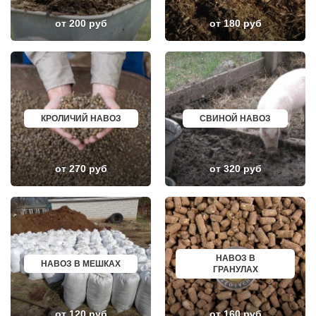
КОЛЮБАКИНО
УСОЛЬЕ
КОММУНАРКА
НИЖНЕВАРТОВСК
от 200 руб
от 180 руб
КОНСТАНТИНОВО
КОРЕНОВСК
КОРЕНЕВО
ПИОНЕРСКИЙ
КОРОЛЕВ
КИРИШИ
КОСИНО
САРОВ
КОТЕЛЬНИКИ
ЧАПАЕВСК
КРАСКОВО
АЛЕКСИН
КРАСНАЯ ПАХРА
БЕЛОРЕЧЕНСК
КРАСНОАРМЕЙСК
БОЛЬШОЙ КАМЕНЬ
КРОЛИЧИЙ НАВОЗ
СВИНОЙ НАВОЗ
КРАСНОГОРСК
КИРЖАЧ
КРАСНОЗАВОДСК
ПРИОЗЕРСК
КРАСНОЗНАМЕНСК
САЛЬСК
КРАТОВО
ТОБОЛЬСК
от 270 руб
от 320 руб
КРЮКОВО
ВОТКИНСК
КУБИНКА
КИЗЛЯР
КУПАВНА
БЕРДСК
КУРОВСКОЕ
НЕФТЕЮГАНСК
ЛЕСНОЙ
ВОЛХОВ
ЛЕТОВО
САЛАВАТ
ЛИКИНО-ДУЛЕВО
СОСНОВЫЙ БОР
ЛОБАНОВО
РЕВДА
ЛОБНЯ
ГАГАРИН
НАВОЗ В
НАВОЗ В МЕШКАХ
ЛОПАТИНСКИЙ
ПОЧИНОК
ГРАНУЛАХ
ЛОСИНО-ПЕТРОВСКИЙ
ГУСЕВ
ЛОТОШИНО
КАНАШ
ЛУКИНО
КУРГАНИНСК
от 120 руб
от 160 руб
ЛУНЕВО
ЩЕКИНО