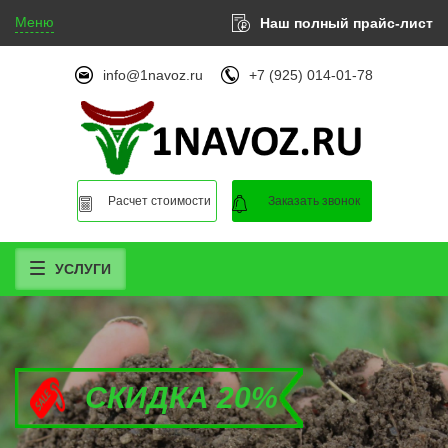
Меню
Наш полный прайс-лист
info@1navoz.ru
+7 (925) 014-01-78
Расчет стоимости
Заказать звонок
УСЛУГИ
СКИДКА 20%
СКИДКА 20%
СКИДКА 20%