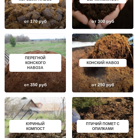
ДРУЖБА
БОРИСОГЛЕБСК
ДУБКИ
БУЗУЛУК
ДУБНА
ЕССЕНТУКИ
ДУБОВАЯ РОЩА
КАНСК
от 170 руб
от 300 руб
ЕГОРЬЕВСК
ТОСНО
ЖЕЛЕЗНОДОРОЖНЫЙ
ЭЛИСТА
ЖИЛЕВО
ХАСАВЮРТ
ЖУКОВСКИЙ
УХТА
ЗАГОРЯНСКИЙ
НОРИЛЬСК
ЗАПРУДНЯ
РЕЖ
ЗАРАЙСК
НОВОАЛТАЙСК
ПЕРЕГНОЙ
ЗАРЕЧЬЕ
НЕВИННОМЫССК
КОНСКОГО
КОНСКИЙ НАВОЗ
ЗВЕНИГОРОД
ГОРНО АЛТАЙСК
НАВОЗА
ЗЕЛЕНОГРАД
КИНЕШМА
ЗЕЛЕНОГРАДСКИЙ
СЕРОВ
ЗНАМЯ ОКТЯБРЯ
АЛЬМЕТЬЕВСК
ИВАНТЕЕВКА
ГРОЗНЫЙ
от 350 руб
от 250 руб
ИКША
ЗЛАТОУСТ
ИСТРА
НОВОЧЕБОКСАРСК
КАЛИНИНЕЦ
МИРНЫЙ
КАШИРА
ГЕОРГИЕВСК
КИЕВСКИЙ
НОВОКУЙБЫШЕВСК
КЛИМОВСК
МИНЕРАЛЬНЫЕ ВОДЫ
КЛИН
ЕЛАБУГА
КЛЯЗЬМА
ЕЛЕЦ
КУРИНЫЙ
ПТИЧИЙ ПОМЕТ С
КНУТОВО
ПАВЛОВО
КОМПОСТ
ОПИЛКАМИ
КОЖИНО
КИСЛОВОДСК
КОКОШКИНО
КРОПОТКИН