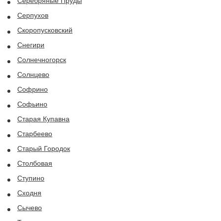
Серебряные Пруды
Серпухов
Скоропусковский
Снегири
Солнечногорск
Солнцево
Софрино
Софьино
Старая Купавна
Старбеево
Старый Городок
Столбовая
Ступино
Сходня
Сычево