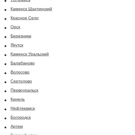
Каменск Шахтинский
Красное Село
Орск
Березники
Якутск
Каменск Уральский
Балабаново
Волосово
Сертолово
Первоуральск
Кинель
Нефтекамск
Богородск
Артем