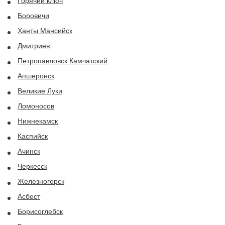
Горячий ключ
Боровичи
Ханты Мансийск
Дмитриев
Петропавловск Камчатский
Апшеронск
Великие Луки
Ломоносов
Нижнекамск
Каспийск
Ачинск
Черкесск
Железногорск
Асбест
Борисоглебск