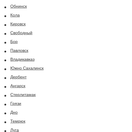
Обнинск
Кола
Кировск
Свободный
Бор
Павловск
Владикавказ
Южно Сахалинск
Дербент
Ангарск
Стерлитамак
Грязи
Дно
Темрюк
Луга