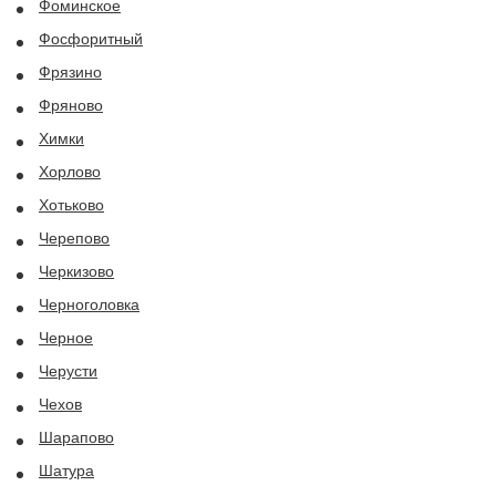
Фоминское
Фосфоритный
Фрязино
Фряново
Химки
Хорлово
Хотьково
Черепово
Черкизово
Черноголовка
Черное
Черусти
Чехов
Шарапово
Шатура