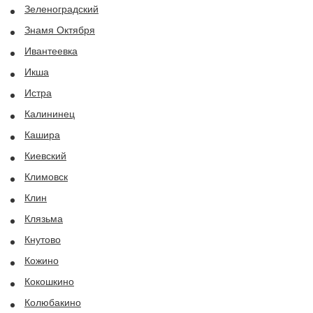
Зеленоградский
Знамя Октября
Ивантеевка
Икша
Истра
Калининец
Кашира
Киевский
Климовск
Клин
Клязьма
Кнутово
Кожино
Кокошкино
Колюбакино