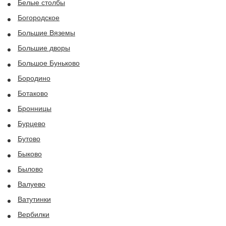
Белые столбы
Богородское
Большие Вяземы
Большие дворы
Большое Буньково
Бородино
Ботаково
Бронницы
Бурцево
Бутово
Быково
Былово
Валуево
Ватутинки
Вербилки