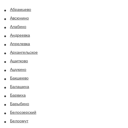
Абрамцево
Авсюнино
Алабино
Андреевка
Апрелевка
Архангельское
Ашитково
Ашукино
Бакшеево
Балашиха
Барвиха
Барыбино
Белоозерский
Белоомут