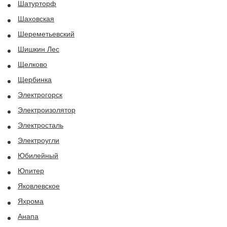
Шатурторф
Шаховская
Шереметьевский
Шишкин Лес
Щелково
Щербинка
Электрогорск
Электроизолятор
Электросталь
Электроугли
Юбилейный
Юпитер
Яковлевское
Яхрома
Анапа