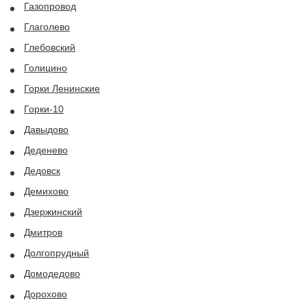
Газопровод
Глаголево
Глебовский
Голицино
Горки Ленинские
Горки-10
Давыдово
Деденево
Дедовск
Демихово
Дзержинский
Дмитров
Долгопрудный
Домодедово
Дорохово