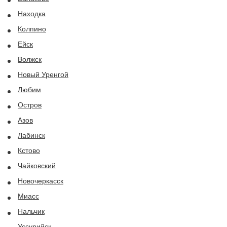
Находка
Колпино
Ейск
Волжск
Новый Уренгой
Любим
Остров
Азов
Лабинск
Кстово
Чайковский
Новочеркасск
Миасс
Нальчик
Уссурийск