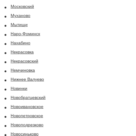
Московский
Муханово
Мытищи
Наро-Фоминск
Нахабино
Некрасовка
Некрасовский
Немчиновка
Нижнее Валуево
Новинки
Новобратцевский
Новоивановское
Новопетровское
Новоподрезково
Новосиньково