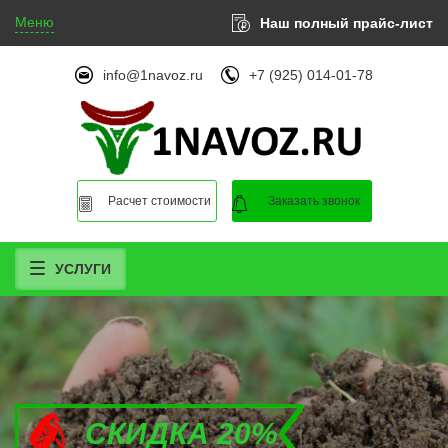
Меню
Наш полный прайс-лист
info@1navoz.ru
+7 (925) 014-01-78
Расчет стоимости
Заказать звонок
УСЛУГИ
СКИДКА 20%
СКИДКА 20%
СКИДКА 20%