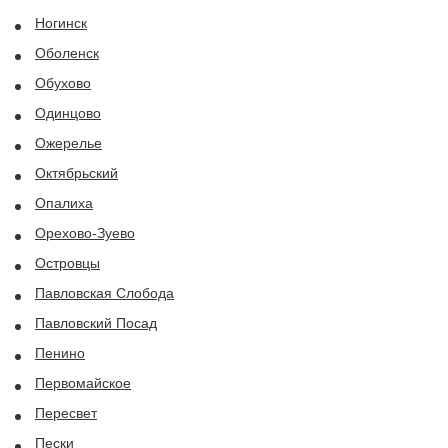
Ногинск
Оболенск
Обухово
Одинцово
Ожерелье
Октябрьский
Опалиха
Орехово-Зуево
Островцы
Павловская Слобода
Павловский Посад
Пенино
Первомайское
Пересвет
Пески