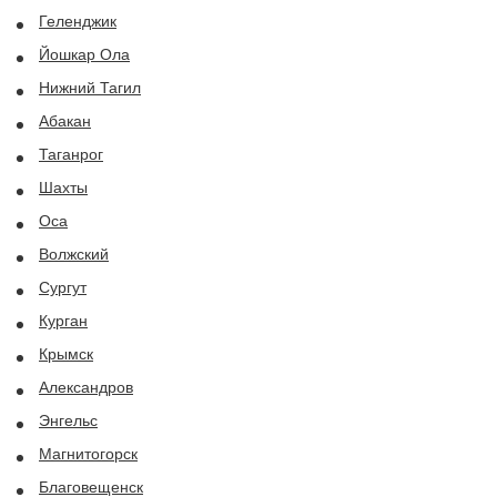
Геленджик
Йошкар Ола
Нижний Тагил
Абакан
Таганрог
Шахты
Оса
Волжский
Сургут
Курган
Крымск
Александров
Энгельс
Магнитогорск
Благовещенск