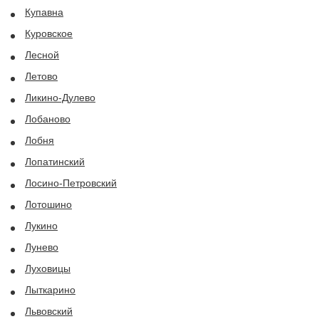
Купавна
Куровское
Лесной
Летово
Ликино-Дулево
Лобаново
Лобня
Лопатинский
Лосино-Петровский
Лотошино
Лукино
Лунево
Луховицы
Лыткарино
Львовский