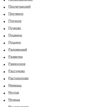
Пролетарский
Протвино
Птичное
Пучково
Пушкино
Пущино
Радовицкий
Развилка
Раменское
Рассудово
Расторопово
Реммаш
Реутов
Речицы
Решетниково