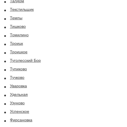
Талдом
Текстильщик
Темпы
Тишково
Томилино
Троицк
Троицкое
Туголесский Бор
Тупиково
Тучково
Уваровка
Удельная
Узуново
Успенское
Фирсановка