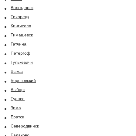
Волгодонск
Тихорецк
Кингисепп
Тимашевск
Гатчина
Петергоф
Гулькевичи
Выкса
Березовский
Выборг
Туапсе
Зима
Братск
Северодвинск
Балаково