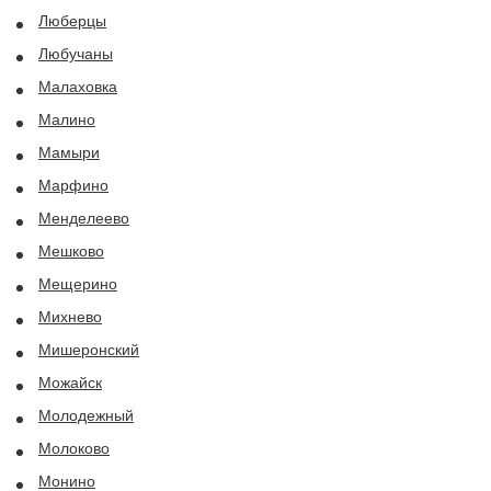
Люберцы
Любучаны
Малаховка
Малино
Мамыри
Марфино
Менделеево
Мешково
Мещерино
Михнево
Мишеронский
Можайск
Молодежный
Молоково
Монино