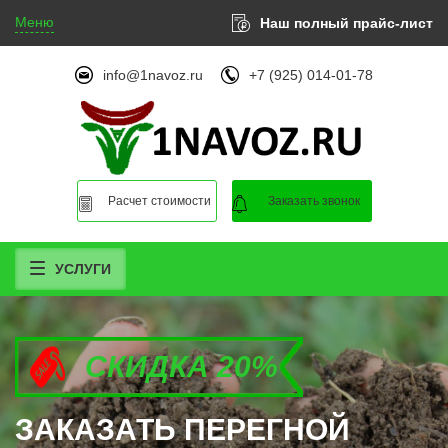
Меню
Наш полный прайс-лист
info@1navoz.ru
+7 (925) 014-01-78
Расчет стоимости
Заказать звонок
УСЛУГИ
СКИДКА 20%
СКИДКА 20%
СКИДКА 20%
ЗАКАЗАТЬ ПЕРЕГНОЙ
ЗАКАЗАТЬ ПЕРЕГНОЙ
ЗАКАЗАТЬ ПЕРЕГНОЙ