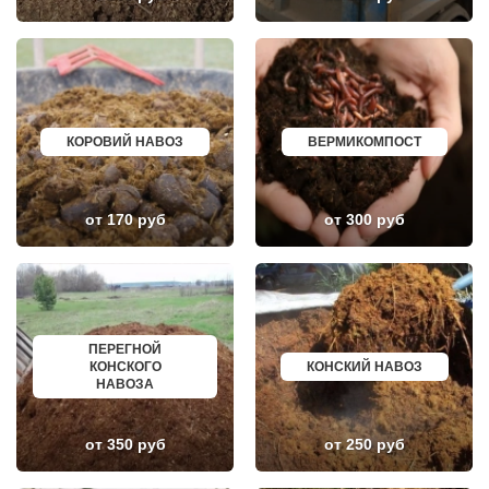
КЛИН
ЕЛАБУГА
КЛЯЗЬМА
ЕЛЕЦ
КНУТОВО
ПАВЛОВО
КОЖИНО
КИСЛОВОДСК
КОКОШКИНО
КРОПОТКИН
КОЛЮБАКИНО
УСОЛЬЕ
КОММУНАРКА
НИЖНЕВАРТОВСК
КОНСТАНТИНОВО
КОРЕНОВСК
КОРОВИЙ НАВОЗ
ВЕРМИКОМПОСТ
КОРЕНЕВО
ПИОНЕРСКИЙ
КОРОЛЕВ
КИРИШИ
КОСИНО
САРОВ
КОТЕЛЬНИКИ
ЧАПАЕВСК
от 170 руб
от 300 руб
КРАСКОВО
АЛЕКСИН
КРАСНАЯ ПАХРА
БЕЛОРЕЧЕНСК
КРАСНОАРМЕЙСК
БОЛЬШОЙ КАМЕНЬ
КРАСНОГОРСК
КИРЖАЧ
КРАСНОЗАВОДСК
ПРИОЗЕРСК
КРАСНОЗНАМЕНСК
САЛЬСК
КРАТОВО
ТОБОЛЬСК
КРЮКОВО
ВОТКИНСК
ПЕРЕГНОЙ
КУБИНКА
КИЗЛЯР
КОНСКОГО
КОНСКИЙ НАВОЗ
КУПАВНА
БЕРДСК
НАВОЗА
КУРОВСКОЕ
НЕФТЕЮГАНСК
ЛЕСНОЙ
ВОЛХОВ
ЛЕТОВО
САЛАВАТ
от 350 руб
от 250 руб
ЛИКИНО-ДУЛЕВО
СОСНОВЫЙ БОР
ЛОБАНОВО
РЕВДА
ЛОБНЯ
ГАГАРИН