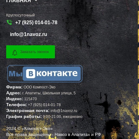
ГЛАВНАЯ
РОГАЧЕВО
ЧИСТОПОЛЬ
РОГОЗИНО
ЕФРЕМОВ
РОДНИКИ
ЧЕРНЯХОВСК
Круглосуточный
РОЖДЕСТВЕНО
ЛЕРМОНТОВ
+7 (925) 014-01-78
РОШАЛЬ
ТОРЖОК
РУБЛЕВО
ШУМЕРЛЯ
РУЗА
ЛЕНИНСК
info@1navoz.ru
РЯЗАНОВСКИЙ
ШУЯ
СВЕРДЛОВСКИЙ
ТУЛУН
СЕВЕРНЫЙ
ЧЕРЕМХОВО
Заказать звонок
СЕЛО ЯМ
ПРОХЛАДНЫЙ
СЕЛЯТИНО
МЕЖДУРЕЧЕНСК
СЕРГИЕВ ПОСАД
КИРОВО ЧЕПЕЦК
СЕРЕБРЯНЫЕ ПРУДЫ
БЕЛАЯ КАЛИТВА
СЕРПУХОВ
КАСИМОВ
СКОРОПУСКОВСКИЙ
МОЖГА
СНЕГИРИ
КЫШТЫМ
Фирма:
СОЛНЕЧНОГОРСК
СТРУНИНО
ООО Компост-Эко
СОЛНЦЕВО
МАЙСКИЙ
Адрес:
г.
Апатиты
,
Школьная улица, 5
СОФРИНО
АРСЕНЬЕВ
Индекс:
115470
СОФЬИНО
ПОЛЕВСКОЙ
Телефон:
+7 (925) 014-01-78
СТАРАЯ КУПАВНА
КИМОВСК
Электронная почта:
info@1navoz.ru
СТАРБЕЕВО
ДАГЕСТАНСКИЕ ОГНИ
График работы:
9:00-21:00, ежедневно
СТАРЫЙ ГОРОДОК
ЗАВОЛЖЬЕ
СТОЛБОВАЯ
ЖИГУЛЕВСК
СТУПИНО
НЕФТЕГОРСК
2024 © «Компост-Эко»
СХОДНЯ
КРАСНОУФИМСК
Все права защищены - Навоз в Апатитах и РФ.
СЫЧЕВО
ТУТАЕВ