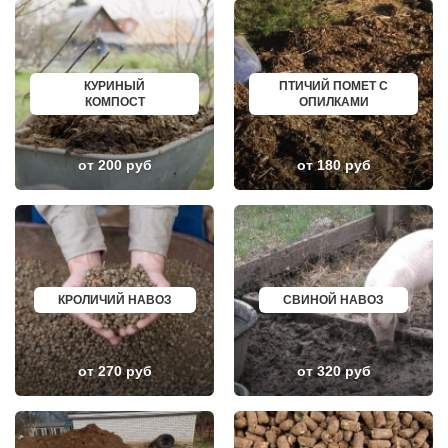
ЛОПАТИНСКИЙ
ПОЧИНОК
ЛОСИНО-ПЕТРОВСКИЙ
ГУСЕВ
ЛОТОШИНО
КАНАШ
ЛУКИНО
КУРГАНИНСК
ЛУНЕВО
ЩЕКИНО
КУРИНЫЙ
ПТИЧИЙ ПОМЕТ С
ЛУХОВИЦЫ
ДИМИТРОВГРАД
КОМПОСТ
ОПИЛКАМИ
ЛЫТКАРИНО
СИМ
ЛЬВОВСКИЙ
МАЛОЯРОСЛАВЕЦ
ЛЮБЕРЦЫ
МАРИИНСК
ЛЮБУЧАНЫ
МИНУСИНСК
от 200 руб
от 180 руб
МАЛАХОВКА
ВЕРХНЯЯ ПЫШМА
МАЛИНО
РОССОШЬ
МАМЫРИ
УСТЬ ЛАБИНСК
МАРФИНО
КОМСОМОЛЬСК
МЕНДЕЛЕЕВО
РЖЕВ
МЕШКОВО
АЛЕКСЕЕВКА
МЕЩЕРИНО
ВЯЗЬМА
МИХНЕВО
ИШИМ
МИШЕРОНСКИЙ
ПОКРОВ
КРОЛИЧИЙ НАВОЗ
СВИНОЙ НАВОЗ
МОЖАЙСК
ЗЕЛЕНОДОЛЬСК
МОЛОДЕЖНЫЙ
ЛИВНЫ
МОЛОКОВО
БОБРОВ
МОНИНО
ЛИСКИ
от 270 руб
от 320 руб
МОСКОВСКИЙ
КУЗНЕЦК
МУХАНОВО
БАЛАШОВ
МЫТИЩИ
ВЫШНИЙ ВОЛОЧЕК
НАРО-ФОМИНСК
БЕЛОЯРСКИЙ
НАХАБИНО
ГУСЬ ХРУСТАЛЬНЫЙ