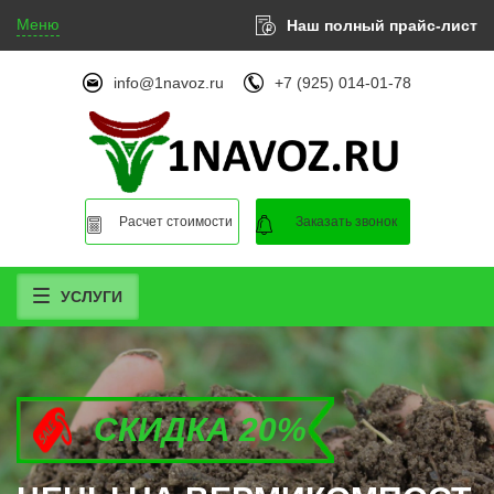
Меню
Наш полный прайс-лист
info@1navoz.ru
+7 (925) 014-01-78
Расчет стоимости
Заказать звонок
УСЛУГИ
СКИДКА 20%
СКИДКА 20%
СКИДКА 20%