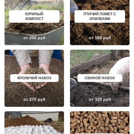
НЕКРАСОВКА
ИЗБЕРБАШ
НЕКРАСОВСКИЙ
НАЗРАНЬ
НЕМЧИНОВКА
АБИНСК
КУРИНЫЙ
ПТИЧИЙ ПОМЕТ С
НИЖНЕЕ ВАЛУЕВО
ПЕРЕВОЗ
КОМПОСТ
ОПИЛКАМИ
НОВИНКИ
ИСКИТИМ
НОВОБРАТЦЕВСКИЙ
СЫСЕРТЬ
НОВОИВАНОВСКОЕ
КЫЗЫЛ
НОВОПЕТРОВСКОЕ
МИХАЙЛОВКА
от 200 руб
от 180 руб
НОВОПОДРЕЗКОВО
АКСАЙ
НОВОСИНЬКОВО
ПЕРЕСЛАВЛЬ ЗАЛЕССКИЙ
НОГИНСК
ЖУКОВ
ОБОЛЕНСК
КУРЧАТОВ
ОБУХОВО
УГЛИЧ
ОДИНЦОВО
ШЕБЕКИНО
ОЖЕРЕЛЬЕ
БЕЛОВО
ОКТЯБРЬСКИЙ
СОКОЛ
ОПАЛИХА
ОЗЕРСК
КРОЛИЧИЙ НАВОЗ
СВИНОЙ НАВОЗ
ОРЕХОВО-ЗУЕВО
ОКТЯБРЬСК
ОСТРОВЦЫ
КИМРЫ
ПАВЛОВСКАЯ СЛОБОДА
КОТЛАС
ПАВЛОВСКИЙ ПОСАД
УСТЬ ИЛИМСК
от 270 руб
от 320 руб
ПЕНИНО
ШАДРИНСК
ПЕРВОМАЙСКОЕ
ДАНКОВ
ПЕРЕСВЕТ
МИЧУРИНСК
ПЕСКИ
ВЯЗНИКИ
ПИРОГОВСКИЙ
ГОРОДЕЦ
ПОВАРОВО
САСОВО
ПОДОЛЬСК
СУХОЙ ЛОГ