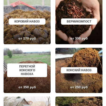
ЛОПАТИНСКИЙ
ПОЧИНОК
ЛОСИНО-ПЕТРОВСКИЙ
ГУСЕВ
ЛОТОШИНО
КАНАШ
ЛУКИНО
КУРГАНИНСК
ЛУНЕВО
ЩЕКИНО
ЛУХОВИЦЫ
ДИМИТРОВГРАД
КОРОВИЙ НАВОЗ
ВЕРМИКОМПОСТ
ЛЫТКАРИНО
СИМ
ЛЬВОВСКИЙ
МАЛОЯРОСЛАВЕЦ
ЛЮБЕРЦЫ
МАРИИНСК
ЛЮБУЧАНЫ
МИНУСИНСК
МАЛАХОВКА
ВЕРХНЯЯ ПЫШМА
от 170 руб
от 300 руб
МАЛИНО
РОССОШЬ
МАМЫРИ
УСТЬ ЛАБИНСК
МАРФИНО
КОМСОМОЛЬСК
МЕНДЕЛЕЕВО
РЖЕВ
МЕШКОВО
АЛЕКСЕЕВКА
МЕЩЕРИНО
ВЯЗЬМА
МИХНЕВО
ИШИМ
ПЕРЕГНОЙ
МИШЕРОНСКИЙ
ПОКРОВ
КОНСКОГО
КОНСКИЙ НАВОЗ
МОЖАЙСК
ЗЕЛЕНОДОЛЬСК
НАВОЗА
МОЛОДЕЖНЫЙ
ЛИВНЫ
МОЛОКОВО
БОБРОВ
МОНИНО
ЛИСКИ
от 350 руб
от 250 руб
МОСКОВСКИЙ
КУЗНЕЦК
МУХАНОВО
БАЛАШОВ
МЫТИЩИ
ВЫШНИЙ ВОЛОЧЕК
НАРО-ФОМИНСК
БЕЛОЯРСКИЙ
НАХАБИНО
ГУСЬ ХРУСТАЛЬНЫЙ