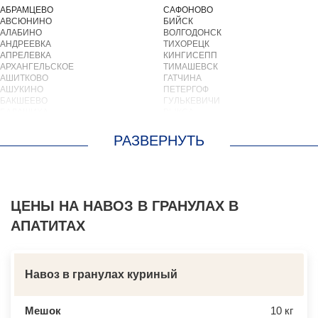
АБРАМЦЕВО
САФОНОВО
АВСЮНИНО
БИЙСК
АЛАБИНО
ВОЛГОДОНСК
АНДРЕЕВКА
ТИХОРЕЦК
АПРЕЛЕВКА
КИНГИСЕПП
АРХАНГЕЛЬСКОЕ
ТИМАШЕВСК
АШИТКОВО
ГАТЧИНА
АШУКИНО
ПЕТЕРГОФ
БАКШЕЕВО
ГУЛЬКЕВИЧИ
БАЛАШИХА
ВЫКСА
БАРВИХА
БЕРЕЗОВСКИЙ
БАРЫБИНО
ВЫБОРГ
БЕЛООЗЕРСКИЙ
ТУАПСЕ
БЕЛООМУТ
ЗИМА
БЕЛЫЕ СТОЛБЫ
БРАТСК
БОГОРОДСКОЕ
СЕВЕРОДВИНСК
БОЛЬШИЕ ВЯЗЕМЫ
БАЛАКОВО
БОЛЬШИЕ ДВОРЫ
ЦЕНЫ НА НАВОЗ В ГРАНУЛАХ В
НАХОДКА
БОЛЬШОЕ БУНЬКОВО
КОЛПИНО
АПАТИТАХ
БОРОДИНО
ЕЙСК
БОТАКОВО
ВОЛЖСК
БРОННИЦЫ
НОВЫЙ УРЕНГОЙ
БУРЦЕВО
ЛЮБИМ
БУТОВО
ОСТРОВ
Навоз в гранулах куриный
БЫКОВО
АЗОВ
БЫЛОВО
ЛАБИНСК
ВАЛУЕВО
КСТОВО
Мешок
10 кг
ВАТУТИНКИ
ЧАЙКОВСКИЙ