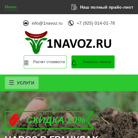
Меню
Наш полный прайс-лист
info@1navoz.ru
+7 (925) 014-01-78
Расчет стоимости
Заказать звонок
УСЛУГИ
СКИДКА 20%
СКИДКА 20%
СКИДКА 20%