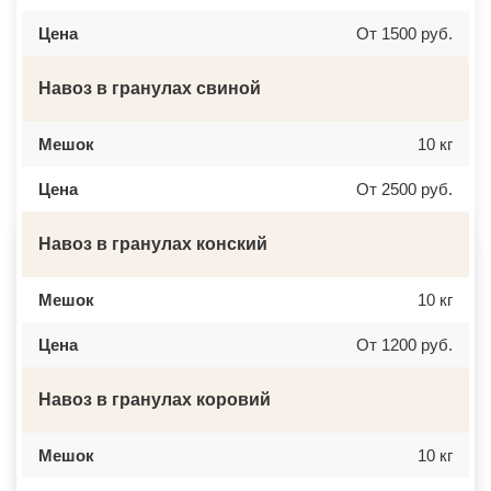
ВЕРБИЛКИ
НОВОЧЕРКАССК
Цена
От 1500 руб.
ВЕРЕЙКА
МИАСС
ВЕРЕЯ
НАЛЬЧИК
ВЕРХНЕЕ МЯЧКОВО
УССУРИЙСК
ВЕРХОВЬЕ
КАМЕНСК ШАХТИНСКИЙ
Навоз в гранулах свиной
ВИДНОЕ
КРАСНОЕ СЕЛО
ВИШНЯКОВСКИЕ ДАЧИ
ОРСК
ВЛАСЬЕВО
БЕРЕЗНИКИ
Мешок
10 кг
ВНУКОВО
ЯКУТСК
ВОЛОКОЛАМСК
КАМЕНСК УРАЛЬСКИЙ
Цена
От 2500 руб.
ВОРОНОВО
БАЛАБАНОВО
ВОСКРЕСЕНСК
ВОЛОСОВО
ВОСТОЧНЫЙ
СЕРТОЛОВО
Навоз в гранулах конский
ВОСТРЯКОВО
ПЕРВОУРАЛЬСК
ВОСХОД
КИНЕЛЬ
ВЫСОКОВСК
НЕФТЕКАМСК
ГАЗОПРОВОД
БОГОРОДСК
Мешок
10 кг
ГЛАГОЛЕВО
АРТЕМ
ГЛЕБОВСКИЙ
ГОРЯЧИЙ КЛЮЧ
Цена
От 1200 руб.
ГОЛИЦИНО
БОРОВИЧИ
ГОРКИ ЛЕНИНСКИЕ
ХАНТЫ МАНСИЙСК
ГОРКИ-10
ДМИТРИЕВ
Навоз в гранулах коровий
ДАВЫДОВО
ПЕТРОПАВЛОВСК КАМЧАТСКИЙ
ДЕДЕНЕВО
АПШЕРОНСК
ДЕДОВСК
ВЕЛИКИЕ ЛУКИ
ДЕМИХОВО
Мешок
ЛОМОНОСОВ
10 кг
ДЗЕРЖИНСКИЙ
НИЖНЕКАМСК
ДМИТРОВ
КАСПИЙСК