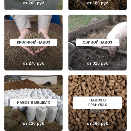
от 200 руб
от 180 руб
НЕКРАСОВСКИЙ
НАЗРАНЬ
НЕМЧИНОВКА
АБИНСК
НИЖНЕЕ ВАЛУЕВО
ПЕРЕВОЗ
НОВИНКИ
ИСКИТИМ
НОВОБРАТЦЕВСКИЙ
СЫСЕРТЬ
НОВОИВАНОВСКОЕ
КЫЗЫЛ
НОВОПЕТРОВСКОЕ
МИХАЙЛОВКА
НОВОПОДРЕЗКОВО
АКСАЙ
НОВОСИНЬКОВО
ПЕРЕСЛАВЛЬ ЗАЛЕССКИЙ
КРОЛИЧИЙ НАВОЗ
СВИНОЙ НАВОЗ
НОГИНСК
ЖУКОВ
ОБОЛЕНСК
КУРЧАТОВ
ОБУХОВО
УГЛИЧ
ОДИНЦОВО
ШЕБЕКИНО
от 270 руб
от 320 руб
ОЖЕРЕЛЬЕ
БЕЛОВО
ОКТЯБРЬСКИЙ
СОКОЛ
ОПАЛИХА
ОЗЕРСК
ОРЕХОВО-ЗУЕВО
ОКТЯБРЬСК
ОСТРОВЦЫ
КИМРЫ
ПАВЛОВСКАЯ СЛОБОДА
КОТЛАС
ПАВЛОВСКИЙ ПОСАД
УСТЬ ИЛИМСК
ПЕНИНО
ШАДРИНСК
НАВОЗ В
ПЕРВОМАЙСКОЕ
ДАНКОВ
НАВОЗ В МЕШКАХ
ГРАНУЛАХ
ПЕРЕСВЕТ
МИЧУРИНСК
ПЕСКИ
ВЯЗНИКИ
ПИРОГОВСКИЙ
ГОРОДЕЦ
ПОВАРОВО
САСОВО
от 120 руб
от 160 руб
ПОДОЛЬСК
СУХОЙ ЛОГ
ПОЛУШКИНО
ГУРЬЕВСК