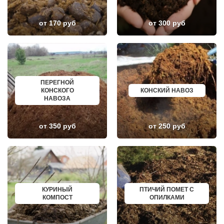
ЛОСИНО-ПЕТРОВСКИЙ
ГУСЕВ
ЛОТОШИНО
КАНАШ
от 170 руб
от 300 руб
ЛУКИНО
КУРГАНИНСК
ЛУНЕВО
ЩЕКИНО
ЛУХОВИЦЫ
ДИМИТРОВГРАД
ЛЫТКАРИНО
СИМ
ЛЬВОВСКИЙ
МАЛОЯРОСЛАВЕЦ
ЛЮБЕРЦЫ
МАРИИНСК
ЛЮБУЧАНЫ
МИНУСИНСК
МАЛАХОВКА
ВЕРХНЯЯ ПЫШМА
ПЕРЕГНОЙ
МАЛИНО
РОССОШЬ
КОНСКОГО
КОНСКИЙ НАВОЗ
МАМЫРИ
УСТЬ ЛАБИНСК
НАВОЗА
МАРФИНО
КОМСОМОЛЬСК
МЕНДЕЛЕЕВО
РЖЕВ
МЕШКОВО
АЛЕКСЕЕВКА
от 350 руб
от 250 руб
МЕЩЕРИНО
ВЯЗЬМА
МИХНЕВО
ИШИМ
МИШЕРОНСКИЙ
ПОКРОВ
МОЖАЙСК
ЗЕЛЕНОДОЛЬСК
МОЛОДЕЖНЫЙ
ЛИВНЫ
МОЛОКОВО
БОБРОВ
МОНИНО
ЛИСКИ
МОСКОВСКИЙ
КУЗНЕЦК
КУРИНЫЙ
ПТИЧИЙ ПОМЕТ С
МУХАНОВО
БАЛАШОВ
КОМПОСТ
ОПИЛКАМИ
МЫТИЩИ
ВЫШНИЙ ВОЛОЧЕК
НАРО-ФОМИНСК
БЕЛОЯРСКИЙ
НАХАБИНО
ГУСЬ ХРУСТАЛЬНЫЙ
НЕКРАСОВКА
ИЗБЕРБАШ