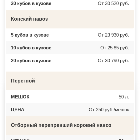
20 кубов в кузове
От 30 520 руб.
ВЕРЕЯ
НАЛЬЧИК
ВЕРХНЕЕ МЯЧКОВО
УССУРИЙСК
ВЕРХОВЬЕ
КАМЕНСК ШАХТИНСКИЙ
Конский навоз
ВИДНОЕ
КРАСНОЕ СЕЛО
ВИШНЯКОВСКИЕ ДАЧИ
ОРСК
ВЛАСЬЕВО
БЕРЕЗНИКИ
ВНУКОВО
ЯКУТСК
5 кубов в кузове
От 23 930 руб.
ВОЛОКОЛАМСК
КАМЕНСК УРАЛЬСКИЙ
ВОРОНОВО
БАЛАБАНОВО
10 кубов в кузове
От 25 85 руб.
ВОСКРЕСЕНСК
ВОЛОСОВО
ВОСТОЧНЫЙ
СЕРТОЛОВО
ВОСТРЯКОВО
ПЕРВОУРАЛЬСК
20 кубов в кузове
От 30 790 руб.
ВОСХОД
КИНЕЛЬ
ВЫСОКОВСК
НЕФТЕКАМСК
ГАЗОПРОВОД
БОГОРОДСК
ГЛАГОЛЕВО
АРТЕМ
Перегной
ГЛЕБОВСКИЙ
ГОРЯЧИЙ КЛЮЧ
ГОЛИЦИНО
БОРОВИЧИ
ГОРКИ ЛЕНИНСКИЕ
ХАНТЫ МАНСИЙСК
МЕШОК
50 л.
ГОРКИ-10
ДМИТРИЕВ
ДАВЫДОВО
ПЕТРОПАВЛОВСК КАМЧАТСКИЙ
ДЕДЕНЕВО
ЦЕНА
АПШЕРОНСК
От 250 руб./мешок
ДЕДОВСК
ВЕЛИКИЕ ЛУКИ
ДЕМИХОВО
ЛОМОНОСОВ
ДЗЕРЖИНСКИЙ
НИЖНЕКАМСК
Отборный перепревший коровий навоз
ДМИТРОВ
КАСПИЙСК
ДОЛГОПРУДНЫЙ
АЧИНСК
ДОМОДЕДОВО
ЧЕРКЕССК