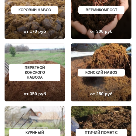
ТАМБОВ
ОЛЕНЕГОРСК
ОРЕНБУРГ
ЛЫСЬВА
КОРОВИЙ НАВОЗ
ВЕРМИКОМПОСТ
КЕМЕРОВО
НЕРЮНГРИ
КАЛУГА
АРСК
МАХАЧКАЛА
УДОМЛЯ
СМОЛЕНСК
АМУРСК
от 170 руб
от 300 руб
ЧЕБОКСАРЫ
ЧЕБАРКУЛЬ
ВОЛОГДА
НОЯБРЬСК
ВЛАДИВОСТОК
ГОРОХОВЕЦ
ОРЁЛ
КАЛАЧ
АСТРАХАНЬ
БАЛТИЙСК
ОРЛОВ
ЛЮДИНОВО
КОСТРОМА
МЕЩОВСК
ПСКОВ
ЕЛИЗОВО
ПЕРЕГНОЙ
ВЕЛИКИЙ НОВГОРОД
КИСЕЛЕВСК
КОНСКОГО
КОНСКИЙ НАВОЗ
НАБЕРЕЖНЫЕ ЧЕЛНЫ
БОГОТОЛ
НАВОЗА
МУРМАНСК
РУЗАЕВКА
АРХАНГЕЛЬСК
БУГУРУСЛАН
САРАНСК
АРТЕМОВСКИЙ
от 350 руб
от 250 руб
ПЕТРОЗАВОДСК
КРАСНОТУРЬИНСК
ОТРАДНЫЙ
СЕВЕРСК
ЧЕРЕПОВЕЦ
ВЕНЕВ
ОБЬ
БЕЛОКУРИХА
НОВОКУЗНЕЦК
КОРЯЖМА
ПЯТИГОРСК
ЮРЬЕВ-ПОЛЬСКИЙ
ОТРАДНОЕ
ФУРМАНОВ
УЛАН УДЭ
НИЖНЕУДИНСК
КУРИНЫЙ
ПТИЧИЙ ПОМЕТ С
СОВЕТСКИЙ
ШЕЛЕХОВ