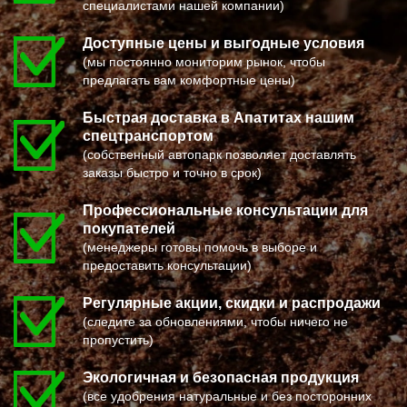
специалистами нашей компании)
ПОСЕЛОК БОЛЬШЕВИК
МЕЛЕУЗ
ПОСЕЛОК ВОЛОДАРСКОГО
КОЛЬЧУГИНО
ПОСЕЛОК ВОРОВСКОГО
КАМЫШИН
Доступные цены и выгодные условия
ПОСЕЛОК ИМ. ЦЮРУПЫ
ТИХВИН
(мы постоянно мониторим рынок, чтобы
ПОСЕЛОК ЛЕСНЫЕ ПОЛЯНЫ
НОВОШАХТИНСК
предлагать вам комфортные цены)
ПОСЕЛОК ЛМС
ВОЛЬСК
МОСРЕНТГЕН
КОНАКОВО
ПРАВДИНСКИЙ
САРАПУЛ
Быстрая доставка в Апатитах нашим
ПРИВОКЗАЛЬНЫЙ
КОМСОМОЛЬСК НА АМУРЕ
спецтранспортом
ПРОЛЕТАРСКИЙ
КИЗИЛЮРТ
(собственный автопарк позволяет доставлять
ПРОТВИНО
МИХАЙЛОВСК
ПТИЧНОЕ
ПЕТУШКИ
заказы быстро и точно в срок)
ПУЧКОВО
ПРИМОРСКО АХТАРСК
ПУШКИНО
ЛЕСОСИБИРСК
Профессиональные консультации для
ПУЩИНО
БУДЕННОВСК
покупателей
РАДОВИЦКИЙ
КАЛЯЗИН
РАЗВИЛКА
ГЛАЗОВ
(менеджеры готовы помочь в выборе и
РАМЕНСКОЕ
РУБЦОВСК
предоставить консультации)
РАССУДОВО
ГУБКИН
РАСТОРОПОВО
КЛИНЦЫ
Регулярные акции, скидки и распродажи
РЕММАШ
УСМАНЬ
РЕУТОВ
КУНГУР
(следите за обновлениями, чтобы ничего не
РЕЧИЦЫ
КАЧКАНАР
пропустить)
РЕШЕТНИКОВО
КОЗЕЛЬСК
РЖАВКИ
ШАРЬЯ
РОГАЧЕВО
ЧИСТОПОЛЬ
Экологичная и безопасная продукция
РОГОЗИНО
ЕФРЕМОВ
(все удобрения натуральные и без посторонних
РОДНИКИ
ЧЕРНЯХОВСК