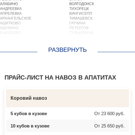
АЛАБИНО
ВОЛГОДОНСК
АНДРЕЕВКА
ТИХОРЕЦК
АПРЕЛЕВКА
КИНГИСЕПП
АРХАНГЕЛЬСКОЕ
ТИМАШЕВСК
АШИТКОВО
ГАТЧИНА
АШУКИНО
ПЕТЕРГОФ
БАКШЕЕВО
ГУЛЬКЕВИЧИ
БАЛАШИХА
ВЫКСА
БАРВИХА
БЕРЕЗОВСКИЙ
БАРЫБИНО
ВЫБОРГ
БЕЛООЗЕРСКИЙ
ТУАПСЕ
БЕЛООМУТ
ЗИМА
БЕЛЫЕ СТОЛБЫ
БРАТСК
БОГОРОДСКОЕ
СЕВЕРОДВИНСК
БОЛЬШИЕ ВЯЗЕМЫ
БАЛАКОВО
БОЛЬШИЕ ДВОРЫ
ПРАЙС-ЛИСТ НА НАВОЗ В АПАТИТАХ
НАХОДКА
БОЛЬШОЕ БУНЬКОВО
КОЛПИНО
БОРОДИНО
ЕЙСК
БОТАКОВО
ВОЛЖСК
БРОННИЦЫ
НОВЫЙ УРЕНГОЙ
Коровий навоз
БУРЦЕВО
ЛЮБИМ
БУТОВО
ОСТРОВ
БЫКОВО
АЗОВ
5 кубов в кузове
От 23 600 руб.
БЫЛОВО
ЛАБИНСК
ВАЛУЕВО
КСТОВО
ВАТУТИНКИ
ЧАЙКОВСКИЙ
10 кубов в кузове
От 25 650 руб.
ВЕРБИЛКИ
НОВОЧЕРКАССК
ВЕРЕЙКА
МИАСС