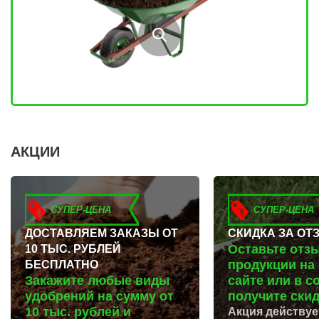
ЛУКИНО
КУРГАНИНСК
ЛУНЕВО
ЩЕКИНО
ЛУХОВИЦЫ
ДИМИТРОВГРАД
ЛЫТКАРИНО
СИМ
ЛЬВОВСКИЙ
МАЛОЯРОСЛАВЕЦ
ЛЮБЕРЦЫ
МАРИИНСК
ЛЮБУЧАНЫ
МИНУСИНСК
МАЛАХОВКА
ВЕРХНЯЯ ПЫШМА
МАЛИНО
РОССОШЬ
МАМЫРИ
УСТЬ ЛАБИНСК
МАРФИНО
КОМСОМОЛЬСК
МЕНДЕЛЕЕВО
РЖЕВ
МЕШКОВО
АЛЕКСЕЕВКА
АКЦИИ
МЕЩЕРИНО
ВЯЗЬМА
МИХНЕВО
ИШИМ
МИШЕРОНСКИЙ
ПОКРОВ
МОЖАЙСК
ЗЕЛЕНОДОЛЬСК
МОЛОДЕЖНЫЙ
ЛИВНЫ
СУПЕР-ЦЕНА
СУПЕР-ЦЕНА
МОЛОКОВО
БОБРОВ
МОНИНО
ЛИСКИ
ДОСТАВЛЯЕМ ЗАКАЗЫ ОТ
СКИДКА ЗА ОТ
МОСКОВСКИЙ
КУЗНЕЦК
Оставьте отз
10 ТЫС. РУБЛЕЙ
МУХАНОВО
БАЛАШОВ
МЫТИЩИ
ВЫШНИЙ ВОЛОЧЕК
продукции на
БЕСПЛАТНО
НАРО-ФОМИНСК
БЕЛОЯРСКИЙ
Закажите любые виды
сайте или в с
НАХАБИНО
ГУСЬ ХРУСТАЛЬНЫЙ
НЕКРАСОВКА
ИЗБЕРБАШ
удобрений на сумму от
получите скид
НЕКРАСОВСКИЙ
НАЗРАНЬ
10 тыс. рублей и
Акция действуе
НЕМЧИНОВКА
АБИНСК