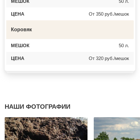
МЕШОК
50 л.
ДОРОХОВО
ЖЕЛЕЗНОГОРСК
ДРЕЗНА
АСБЕСТ
ЦЕНА
От 350 руб./мешок
ДРУЖБА
БОРИСОГЛЕБСК
ДУБКИ
БУЗУЛУК
ДУБНА
ЕССЕНТУКИ
ДУБОВАЯ РОЩА
Коровяк
КАНСК
ЕГОРЬЕВСК
ТОСНО
ЖЕЛЕЗНОДОРОЖНЫЙ
ЭЛИСТА
ЖИЛЕВО
ХАСАВЮРТ
МЕШОК
50 л.
ЖУКОВСКИЙ
УХТА
ЗАГОРЯНСКИЙ
НОРИЛЬСК
ЦЕНА
От 320 руб./мешок
ЗАПРУДНЯ
РЕЖ
ЗАРАЙСК
НОВОАЛТАЙСК
ЗАРЕЧЬЕ
НЕВИННОМЫССК
ЗВЕНИГОРОД
ГОРНО АЛТАЙСК
ЗЕЛЕНОГРАД
КИНЕШМА
ЗЕЛЕНОГРАДСКИЙ
СЕРОВ
ЗНАМЯ ОКТЯБРЯ
АЛЬМЕТЬЕВСК
ИВАНТЕЕВКА
ГРОЗНЫЙ
ИКША
ЗЛАТОУСТ
ИСТРА
НОВОЧЕБОКСАРСК
НАШИ ФОТОГРАФИИ
КАЛИНИНЕЦ
МИРНЫЙ
КАШИРА
ГЕОРГИЕВСК
КИЕВСКИЙ
НОВОКУЙБЫШЕВСК
КЛИМОВСК
МИНЕРАЛЬНЫЕ ВОДЫ
КЛИН
ЕЛАБУГА
КЛЯЗЬМА
ЕЛЕЦ
КНУТОВО
ПАВЛОВО