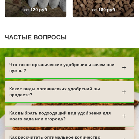
ДЕРБЕНТ
ВЕЛИКИЙ УСТЮГ
АНГАРСК
НИКОЛЬСК
от 120 руб
от 160 руб
СТЕРЛИТАМАК
ЛЕНИНСК-КУЗНЕЦКИЙ
ГРЯЗИ
НАЗАРОВО
ДНО
ЛОДЕЙНОЕ ПОЛЕ
ТЕМРЮК
МАГАДАН
ЛУГА
КРАСНОСЛОБОДСК
ЧАСТЫЕ ВОПРОСЫ
БАТАЙСК
БОЛОТНОЕ
МАЙКОП
НИЖНИЙ ЛОМОВ
РЫБИНСК
СЕРДОБСК
СЛАВЯНСК НА КУБАНИ
КРАСНЫЙ СУЛИН
ТУЙМАЗЫ
КРОНШТАДТ
МУРОМ
РТИЩЕВО
Что такое органические удобрения и зачем они
СЫЗРАНЬ
КАМЫШЛОВ
нужны?
ПУШКИН
НИЖНЯЯ ТУРА
ВСЕВОЛОЖСК
ГЛИНКА
АРЗАМАС
ЛЕНИНОГОРСК
АРМАВИР
БОГОРОДИЦК
Какие виды органических удобрений вы
СЛАНЦЫ
ЧЕРНОГОРСК
продаете?
ПЛАСТ
Как выбрать подходящий вид удобрения для
моего сада или огорода?
Как рассчитать оптимальное количество