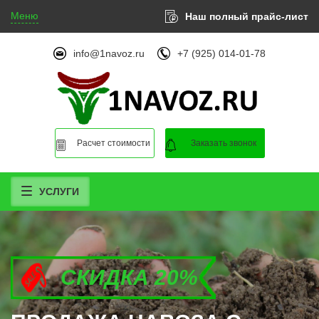
Меню
Наш полный прайс-лист
info@1navoz.ru
+7 (925) 014-01-78
Расчет стоимости
Заказать звонок
УСЛУГИ
СКИДКА 20%
СКИДКА 20%
СКИДКА 20%