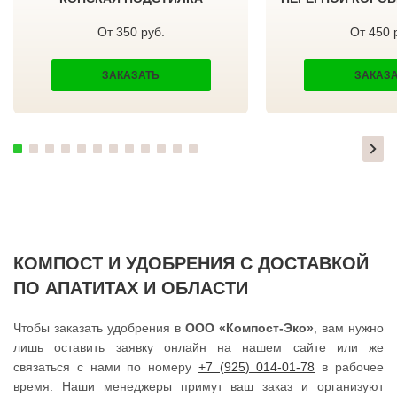
ТИШКОВО
ВЕРЕЩАГИНО
ТОМИЛИНО
ГУБАХА
От 350 руб.
От 450 
ТРОИЦК
УЗЛОВАЯ
ТРОИЦКОЕ
САЛЕХАРД
ТУГОЛЕССКИЙ БОР
ПРОКОПЬЕВСК
ЗАКАЗАТЬ
ЗАКАЗ
ТУПИКОВО
СЕМЕНОВ
ТУЧКОВО
СТАРАЯ РУССА
УВАРОВКА
КРАСНОКАМСК
УДЕЛЬНАЯ
АПАТИТЫ
УЗУНОВО
БАЛАХНА
УСПЕНСКОЕ
МИЛЛЕРОВО
ФИРСАНОВКА
НОВОУРАЛЬСК
ФОМИНСКОЕ
ТАЛИЦА
ФОСФОРИТНЫЙ
ИНКЕРМАН
ФРЯЗИНО
ЯЛУТОРОВСК
ФРЯНОВО
КОПЕЙСК
ХИМКИ
САТКА
ХОРЛОВО
АХТУБИНСК
КОМПОСТ И УДОБРЕНИЯ С ДОСТАВКОЙ
ХОТЬКОВО
ИШИМБАЙ
ЧЕРЕПОВО
БИРОБИДЖАН
ПО АПАТИТАХ И ОБЛАСТИ
ЧЕРКИЗОВО
ШАРЫПОВО
ЧЕРНОГОЛОВКА
ВАЛДАЙ
ЧЕРНОЕ
КУЙБЫШЕВ
Чтобы заказать удобрения в
ООО «Компост-Эко»
, вам нужно
ЧЕРУСТИ
СОЛИКАМСК
лишь оставить заявку онлайн на нашем сайте или же
ЧЕХОВ
РОСЛАВЛЬ
ШАРАПОВО
ЗАВОДОУКОВСК
связаться с нами по номеру
+7 (925) 014-01-78
в рабочее
ШАТУРА
ЮЖНОУРАЛЬСК
время. Наши менеджеры примут ваш заказ и организуют
ШАТУРТОРФ
ДЮРТЮЛИ