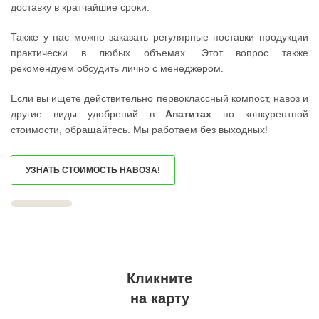
доставку в кратчайшие сроки.
ШАХОВСКАЯ
УЧАЛЫ
ШЕРЕМЕТЬЕВСКИЙ
ВАЛУЙКИ
ШИШКИН ЛЕС
УРЮПИНСК
Также у нас можно заказать регулярные поставки продукции
ЩЕЛКОВО
ЧАПЛЫГИН
практически в любых объемах. Этот вопрос также
ЩЕРБИНКА
МОНЧЕГОРСК
ЭЛЕКТРОГОРСК
БЕЛИНСКИЙ
рекомендуем обсудить лично с менеджером.
ЭЛЕКТРОИЗОЛЯТОР
ПОХВИСТНЕВО
ЭЛЕКТРОСТАЛЬ
РАССКАЗОВО
Если вы ищете действительно первоклассный компост, навоз и
ЭЛЕКТРОУГЛИ
МЕГИОН
ЮБИЛЕЙНЫЙ
ТОПКИ
другие виды удобрений в
Апатитах
по конкурентной
ЮПИТЕР
ЗЕЛЕНОГОРСК
стоимости, обращайтесь. Мы работаем без выходных!
ЯКОВЛЕВСКОЕ
ДМИТРОВСК
ЯХРОМА
СКОПИН
АНАПА
МАРКС
ЕКАТЕРИНБУРГ
ПЕТРОВСК
УЗНАТЬ СТОИМОСТЬ НАВОЗА!
КРАСНОДАР
ЗЕЛЕНОКУМСК
НОВОСИБИРСК
НУРЛАТ
ВОРОНЕЖ
ЗУБЦОВ
ИРКУТСК
САЯНОГОРСК
РОСТОВ
АША
САМАРА
ОНЕГА
НЕЯ
БЕЛОРЕЦК
ВОЛГОГРАД
СИБАЙ
НИЖНИЙ НОВГОРОД
СОВЕТСК
Кликните
КРАСНОЯРСК
КОНДРОВО
ЧЕЛЯБИНСК
ТАШТАГОЛ
на карту
УФА
УСИНСК
САНКТ-ПЕТЕРБУРГ
НОВОТРОИЦК