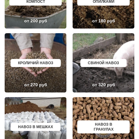
КОМПОСТ
ОПИЛКАМИ
СТАРЫЙ ОСКОЛ
УРЖУМ
ЧИТА
ЛЕБЕДЯНЬ
КОВРОВ
ЛЫСКОВО
СЫКТЫВКАР
КАЛАЧИНСК
от 200 руб
от 180 руб
ТАРА
СОРОЧИНСК
ГЕЛЕНДЖИК
ГОРНОЗАВОДСК
ЙОШКАР ОЛА
ВЕРХНИЙ ТАГИЛ
НИЖНИЙ ТАГИЛ
КАРПИНСК
АБАКАН
БЕЛЕВ
ТАГАНРОГ
ДОНСКОЙ
ШАХТЫ
СТАРОДУБ
ОСА
БУТУРЛИНОВКА
КРОЛИЧИЙ НАВОЗ
СВИНОЙ НАВОЗ
ВОЛЖСКИЙ
ТАЙШЕТ
СУРГУТ
ГВАРДЕЙСК
КУРГАН
СУХИНИЧИ
КРЫМСК
ОСИННИКИ
АЛЕКСАНДРОВ
МОРОЗОВСК
от 270 руб
от 320 руб
ЭНГЕЛЬС
АЛАПАЕВСК
МАГНИТОГОРСК
ИЗОБИЛЬНЫЙ
БЛАГОВЕЩЕНСК
МОРШАНСК
ОБНИНСК
БУГУЛЬМА
КОЛА
БУИНСК
КИРОВСК
ЛИХОСЛАВЛЬ
СВОБОДНЫЙ
СУВОРОВ
БОР
СНЕЖИНСК
НАВОЗ В
НАВОЗ В МЕШКАХ
ПАВЛОВСК
ТЫНДА
ГРАНУЛАХ
ВЛАДИКАВКАЗ
БИРЮЧ
ЮЖНО САХАЛИНСК
НОВЫЙ ОСКОЛ